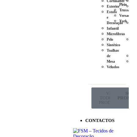
Cortinados
Ca
Plein
Exterior
Pés
Trussardi
Estofo
em
Versace
e
Plá
York
Decoração
Pés
Infantil
em
Microfibras
Ma
Pelo
Pés
Sintético
em
Toalhas
Met
de
Ro
Mesa
Sup
Veludos
de
Co
VER
SÓ P
TODOS OS
PROFISS
PRODUTOS
CONTACTOS