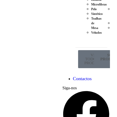
Microfibras
Ma
Pelo
Pés
Sintético
em
Toalhas
Met
de
Ro
Mesa
Sup
Veludos
de
Co
VER
SÓ P
TODOS OS
PROFISS
PRODUTOS
Contactos
Siga-nos