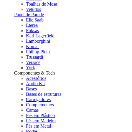
Toalhas de Mesa
Veludos
Papel de Parede
Elie Saab
Eterea
Fuksas
Karl Lagerfield
Lamborghini
Komar
Philipp Plein
Trussardi
Versace
York
Componentes & Tech
Acessórios
Audio Kit
Bases
Bases de estruturas
Carregadores
Complementos
Camas
Pés em Plástico
Pés em Madeira
Pés em Metal
Rodas