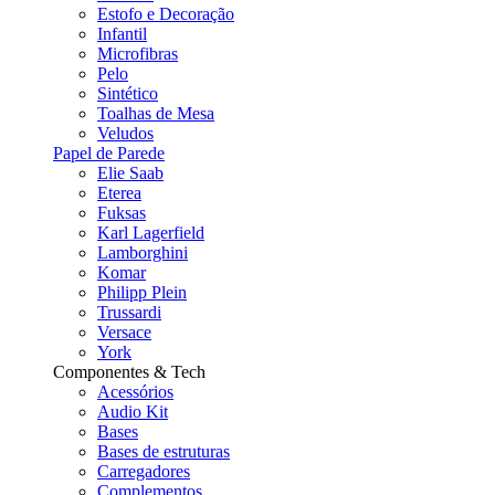
Estofo e Decoração
Infantil
Microfibras
Pelo
Sintético
Toalhas de Mesa
Veludos
Papel de Parede
Elie Saab
Eterea
Fuksas
Karl Lagerfield
Lamborghini
Komar
Philipp Plein
Trussardi
Versace
York
Componentes & Tech
Acessórios
Audio Kit
Bases
Bases de estruturas
Carregadores
Complementos