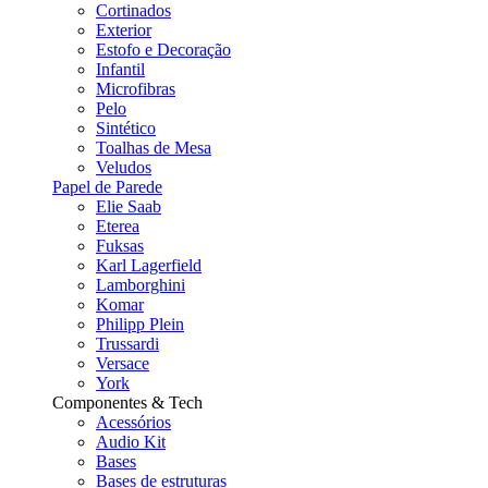
Cortinados
Exterior
Estofo e Decoração
Infantil
Microfibras
Pelo
Sintético
Toalhas de Mesa
Veludos
Papel de Parede
Elie Saab
Eterea
Fuksas
Karl Lagerfield
Lamborghini
Komar
Philipp Plein
Trussardi
Versace
York
Componentes & Tech
Acessórios
Audio Kit
Bases
Bases de estruturas