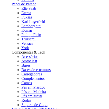
Papel de Parede
Elie Saab
Eterea
Fuksas
Karl Lagerfield
Lamborghini
Komar
Philipp Plein
Trussardi
Versace
York
Componentes & Tech
Acessórios
Audio Kit
Bases
Bases de estruturas
Carregadores
Complementos
Camas
Pés em Plástico
Pés em Madeira
Pés em Metal
Rodas
Suporte de Copo