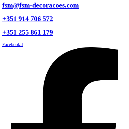
fsm@fsm-decoracoes.com
+351 914 706 572
+351 255 861 179
Facebook-f