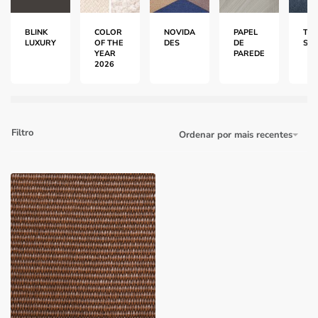
BLINK
COLOR
NOVIDA
PAPEL
TEC
LUXURY
OF THE
DES
DE
S
YEAR
PAREDE
2026
Filtro
Ordenar por mais recentes