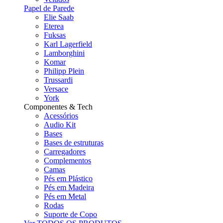
Papel de Parede
Elie Saab
Eterea
Fuksas
Karl Lagerfield
Lamborghini
Komar
Philipp Plein
Trussardi
Versace
York
Componentes & Tech
Acessórios
Audio Kit
Bases
Bases de estruturas
Carregadores
Complementos
Camas
Pés em Plástico
Pés em Madeira
Pés em Metal
Rodas
Suporte de Copo