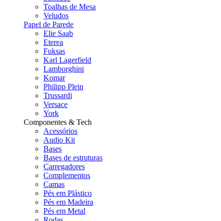
Toalhas de Mesa
Veludos
Papel de Parede
Elie Saab
Eterea
Fuksas
Karl Lagerfield
Lamborghini
Komar
Philipp Plein
Trussardi
Versace
York
Componentes & Tech
Acessórios
Audio Kit
Bases
Bases de estruturas
Carregadores
Complementos
Camas
Pés em Plástico
Pés em Madeira
Pés em Metal
Rodas