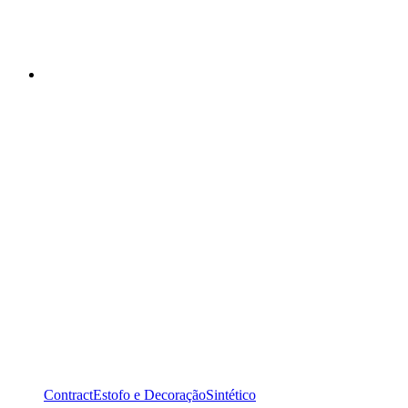
Contract
Estofo e Decoração
Sintético