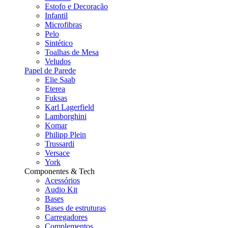
Estofo e Decoração
Infantil
Microfibras
Pelo
Sintético
Toalhas de Mesa
Veludos
Papel de Parede
Elie Saab
Eterea
Fuksas
Karl Lagerfield
Lamborghini
Komar
Philipp Plein
Trussardi
Versace
York
Componentes & Tech
Acessórios
Audio Kit
Bases
Bases de estruturas
Carregadores
Complementos