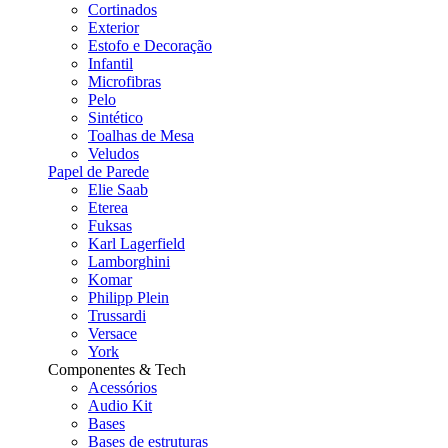
Cortinados
Exterior
Estofo e Decoração
Infantil
Microfibras
Pelo
Sintético
Toalhas de Mesa
Veludos
Papel de Parede
Elie Saab
Eterea
Fuksas
Karl Lagerfield
Lamborghini
Komar
Philipp Plein
Trussardi
Versace
York
Componentes & Tech
Acessórios
Audio Kit
Bases
Bases de estruturas