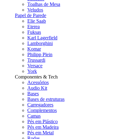
Toalhas de Mesa
Veludos
Papel de Parede
Elie Saab
Eterea
Fuksas
Karl Lagerfield
Lamborghini
Komar
Philipp Plein
Trussardi
Versace
York
Componentes & Tech
Acessórios
Audio Kit
Bases
Bases de estruturas
Carregadores
Complementos
Camas
Pés em Plástico
Pés em Madeira
Pés em Metal
Rodas