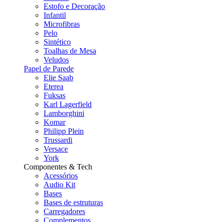
Estofo e Decoração
Infantil
Microfibras
Pelo
Sintético
Toalhas de Mesa
Veludos
Papel de Parede
Elie Saab
Eterea
Fuksas
Karl Lagerfield
Lamborghini
Komar
Philipp Plein
Trussardi
Versace
York
Componentes & Tech
Acessórios
Audio Kit
Bases
Bases de estruturas
Carregadores
Complementos