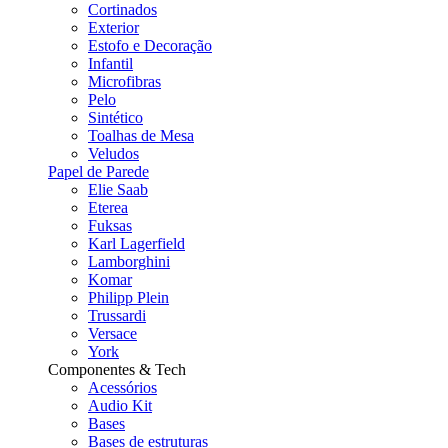
Cortinados
Exterior
Estofo e Decoração
Infantil
Microfibras
Pelo
Sintético
Toalhas de Mesa
Veludos
Papel de Parede
Elie Saab
Eterea
Fuksas
Karl Lagerfield
Lamborghini
Komar
Philipp Plein
Trussardi
Versace
York
Componentes & Tech
Acessórios
Audio Kit
Bases
Bases de estruturas