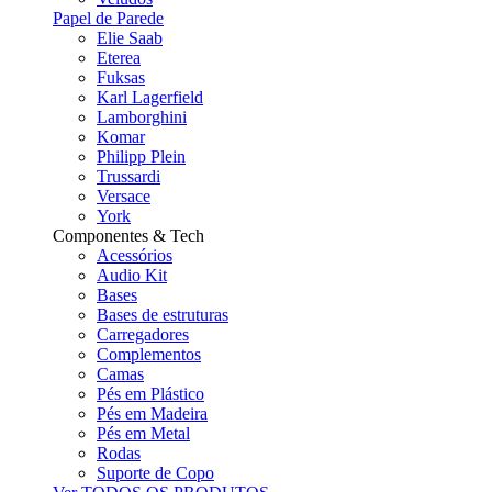
Papel de Parede
Elie Saab
Eterea
Fuksas
Karl Lagerfield
Lamborghini
Komar
Philipp Plein
Trussardi
Versace
York
Componentes & Tech
Acessórios
Audio Kit
Bases
Bases de estruturas
Carregadores
Complementos
Camas
Pés em Plástico
Pés em Madeira
Pés em Metal
Rodas
Suporte de Copo