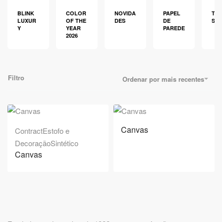
BLINK
COLOR
NOVIDA
PAPEL
TEC
LUXUR
OF THE
DES
DE
S
Y
YEAR
PAREDE
2026
Filtro
Ordenar por mais recentes
Canvas
Contract
Estofo e
Decoração
Sintético
Canvas