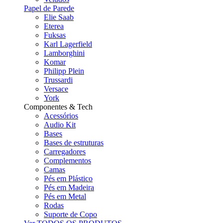
Papel de Parede
Elie Saab
Eterea
Fuksas
Karl Lagerfield
Lamborghini
Komar
Philipp Plein
Trussardi
Versace
York
Componentes & Tech
Acessórios
Audio Kit
Bases
Bases de estruturas
Carregadores
Complementos
Camas
Pés em Plástico
Pés em Madeira
Pés em Metal
Rodas
Suporte de Copo