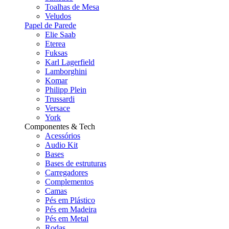
Toalhas de Mesa
Veludos
Papel de Parede
Elie Saab
Eterea
Fuksas
Karl Lagerfield
Lamborghini
Komar
Philipp Plein
Trussardi
Versace
York
Componentes & Tech
Acessórios
Audio Kit
Bases
Bases de estruturas
Carregadores
Complementos
Camas
Pés em Plástico
Pés em Madeira
Pés em Metal
Rodas