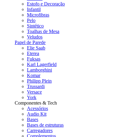
Estofo e Decoração
Infantil
Microfibras
Pelo
Sintético
Toalhas de Mesa
Veludos
Papel de Parede
Elie Saab
Eterea
Fuksas
Karl Lagerfield
Lamborghini
Komar
Philipp Plein
Trussardi
Versace
York
Componentes & Tech
Acessórios
Audio Kit
Bases
Bases de estruturas
Carregadores
Complementos