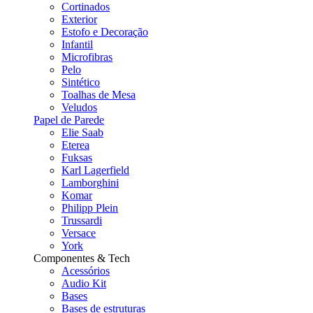
Cortinados
Exterior
Estofo e Decoração
Infantil
Microfibras
Pelo
Sintético
Toalhas de Mesa
Veludos
Papel de Parede
Elie Saab
Eterea
Fuksas
Karl Lagerfield
Lamborghini
Komar
Philipp Plein
Trussardi
Versace
York
Componentes & Tech
Acessórios
Audio Kit
Bases
Bases de estruturas