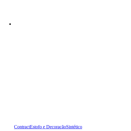
Contract
Estofo e Decoração
Sintético