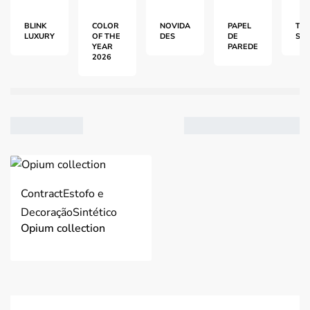
BLINK
COLOR
NOVIDA
PAPEL
TEC
LUXURY
OF THE
DES
DE
S
YEAR
PAREDE
2026
VER
2
Contract
Estofo e
3
Decoração
Sintético
4
Opium collection
Ordenar por mais
recentes
Filtro