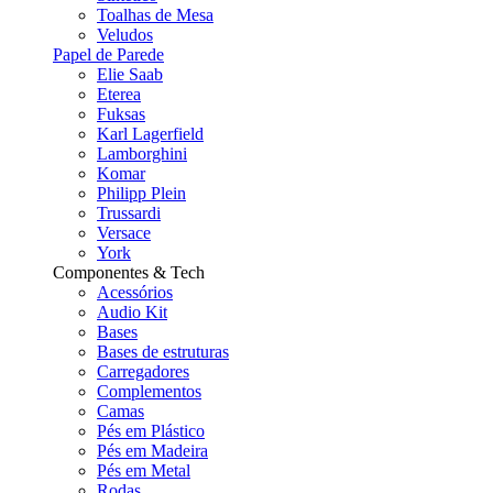
Toalhas de Mesa
Veludos
Papel de Parede
Elie Saab
Eterea
Fuksas
Karl Lagerfield
Lamborghini
Komar
Philipp Plein
Trussardi
Versace
York
Componentes & Tech
Acessórios
Audio Kit
Bases
Bases de estruturas
Carregadores
Complementos
Camas
Pés em Plástico
Pés em Madeira
Pés em Metal
Rodas