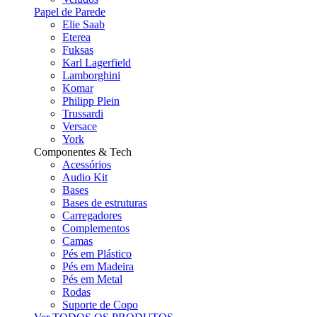
Papel de Parede
Elie Saab
Eterea
Fuksas
Karl Lagerfield
Lamborghini
Komar
Philipp Plein
Trussardi
Versace
York
Componentes & Tech
Acessórios
Audio Kit
Bases
Bases de estruturas
Carregadores
Complementos
Camas
Pés em Plástico
Pés em Madeira
Pés em Metal
Rodas
Suporte de Copo