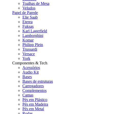
Toalhas de Mesa
Veludos
Papel de Parede
Elie Saab
Eterea
Fuksas
Karl Lagerfield
Lamborghini
Komar
Philipp Plein
Trussardi
Versace
York
Componentes & Tech
Acessórios
Audio Kit
Bases
Bases de estruturas
Carregadores
Complementos
Camas
Pés em Plástico
Pés em Madeira
Pés em Metal
Rodas