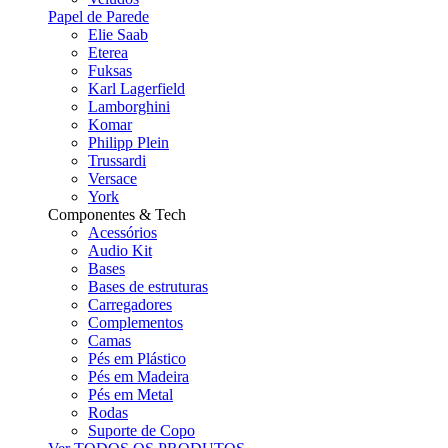
Papel de Parede
Elie Saab
Eterea
Fuksas
Karl Lagerfield
Lamborghini
Komar
Philipp Plein
Trussardi
Versace
York
Componentes & Tech
Acessórios
Audio Kit
Bases
Bases de estruturas
Carregadores
Complementos
Camas
Pés em Plástico
Pés em Madeira
Pés em Metal
Rodas
Suporte de Copo