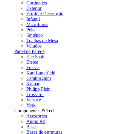
Cortinados
Exterior
Estofo e Decoração
Infantil
Microfibras
Pelo
Sintético
Toalhas de Mesa
Veludos
Papel de Parede
Elie Saab
Eterea
Fuksas
Karl Lagerfield
Lamborghini
Komar
Philipp Plein
Trussardi
Versace
York
Componentes & Tech
Acessórios
Audio Kit
Bases
Bases de estruturas