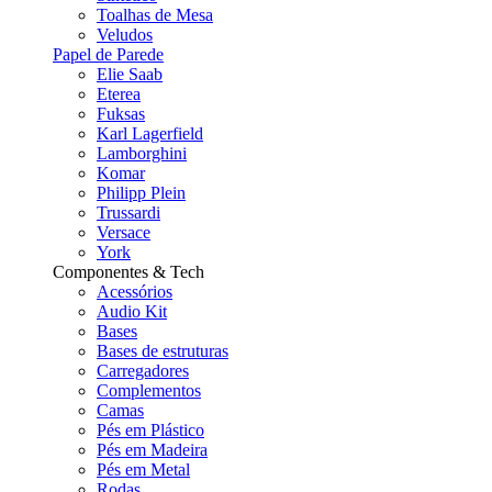
Toalhas de Mesa
Veludos
Papel de Parede
Elie Saab
Eterea
Fuksas
Karl Lagerfield
Lamborghini
Komar
Philipp Plein
Trussardi
Versace
York
Componentes & Tech
Acessórios
Audio Kit
Bases
Bases de estruturas
Carregadores
Complementos
Camas
Pés em Plástico
Pés em Madeira
Pés em Metal
Rodas