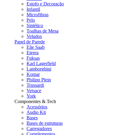
Estofo e Decoração
Infantil
Microfibras
Pelo
Sintético
Toalhas de Mesa
Veludos
Papel de Parede
Elie Saab
Eterea
Fuksas
Karl Lagerfield
Lamborghini
Komar
Philipp Plein
Trussardi
Versace
York
Componentes & Tech
Acessórios
Audio Kit
Bases
Bases de estruturas
Carregadores
Complementos