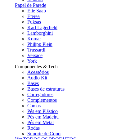
Papel de Parede
Elie Saab
Eterea
Fuksas
Karl Lagerfield
Lamborghini
Komar
Philipp Plein
Trussardi
Versace
York
Componentes & Tech
Acessórios
Audio Kit
Bases
Bases de estruturas
Carregadores
Complementos
Camas
Pés em Plástico
Pés em Madeira
Pés em Metal
Rodas
Suporte de Copo