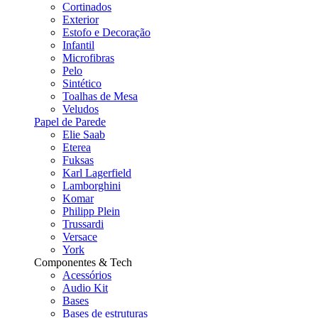
Cortinados
Exterior
Estofo e Decoração
Infantil
Microfibras
Pelo
Sintético
Toalhas de Mesa
Veludos
Papel de Parede
Elie Saab
Eterea
Fuksas
Karl Lagerfield
Lamborghini
Komar
Philipp Plein
Trussardi
Versace
York
Componentes & Tech
Acessórios
Audio Kit
Bases
Bases de estruturas