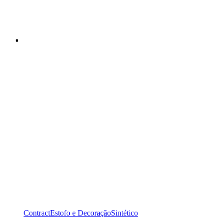
Contract
Estofo e Decoração
Sintético