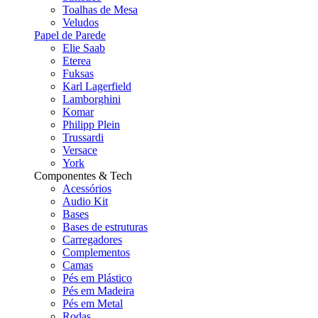
Toalhas de Mesa
Veludos
Papel de Parede
Elie Saab
Eterea
Fuksas
Karl Lagerfield
Lamborghini
Komar
Philipp Plein
Trussardi
Versace
York
Componentes & Tech
Acessórios
Audio Kit
Bases
Bases de estruturas
Carregadores
Complementos
Camas
Pés em Plástico
Pés em Madeira
Pés em Metal
Rodas