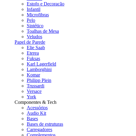
Estofo e Decoração
Infantil
Microfibras
Pelo
Sintético
Toalhas de Mesa
Veludos
Papel de Parede
Elie Saab
Eterea
Fuksas
Karl Lagerfield
Lamborghini
Komar
Philipp Plein
Trussardi
Versace
York
Componentes & Tech
Acessórios
Audio Kit
Bases
Bases de estruturas
Carregadores
Complementos