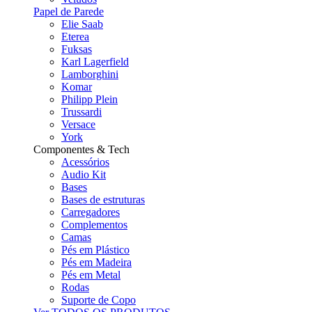
Papel de Parede
Elie Saab
Eterea
Fuksas
Karl Lagerfield
Lamborghini
Komar
Philipp Plein
Trussardi
Versace
York
Componentes & Tech
Acessórios
Audio Kit
Bases
Bases de estruturas
Carregadores
Complementos
Camas
Pés em Plástico
Pés em Madeira
Pés em Metal
Rodas
Suporte de Copo