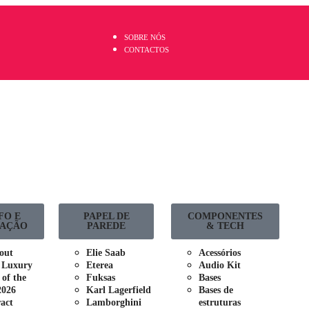
SOBRE NÓS
CONTACTOS
FO E
PAPEL DE
COMPONENTES
AÇÃO
PAREDE
& TECH
out
Elie Saab
Acessórios
 Luxury
Eterea
Audio Kit
 of the
Fuksas
Bases
2026
Karl Lagerfield
Bases de
act
Lamborghini
estruturas