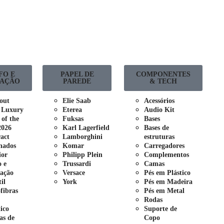
FO E
PAPEL DE
COMPONENTES
AÇÃO
PAREDE
& TECH
out
Elie Saab
Acessórios
 Luxury
Eterea
Audio Kit
 of the
Fuksas
Bases
2026
Karl Lagerfield
Bases de
act
Lamborghini
estruturas
nados
Komar
Carregadores
ior
Philipp Plein
Complementos
o e
Trussardi
Camas
ação
Versace
Pés em Plástico
il
York
Pés em Madeira
fibras
Pés em Metal
Rodas
tico
Suporte de
as de
Copo