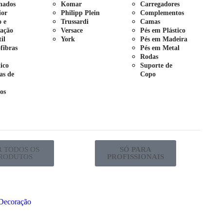
nados
Komar
Carregadores
ior
Philipp Plein
Complementos
o e
Trussardi
Camas
ação
Versace
Pés em Plástico
il
York
Pés em Madeira
fibras
Pés em Metal
Rodas
tico
Suporte de
as de
Copo
os
R TODOS OS
SÓ PARA
RODUTOS
PROFISSIONAIS