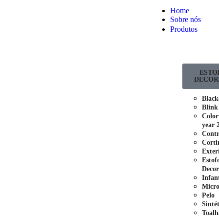
Home
Sobre nós
Produtos
ESTO
DECOR
Black
Blink
Color
year 
Contr
Corti
Exter
Estof
Decor
Infant
Micro
Pelo
Sinté
Toalh