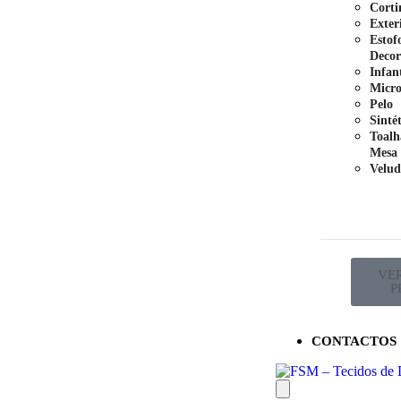
Corti
Exter
Estof
Decor
Infant
Micro
Pelo
Sinté
Toalh
Mesa
Velud
VE
P
CONTACTOS