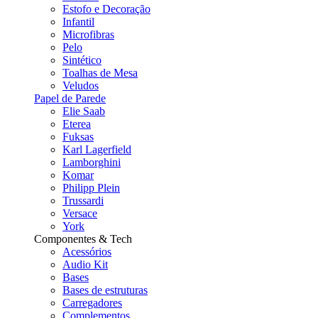
Estofo e Decoração
Infantil
Microfibras
Pelo
Sintético
Toalhas de Mesa
Veludos
Papel de Parede
Elie Saab
Eterea
Fuksas
Karl Lagerfield
Lamborghini
Komar
Philipp Plein
Trussardi
Versace
York
Componentes & Tech
Acessórios
Audio Kit
Bases
Bases de estruturas
Carregadores
Complementos