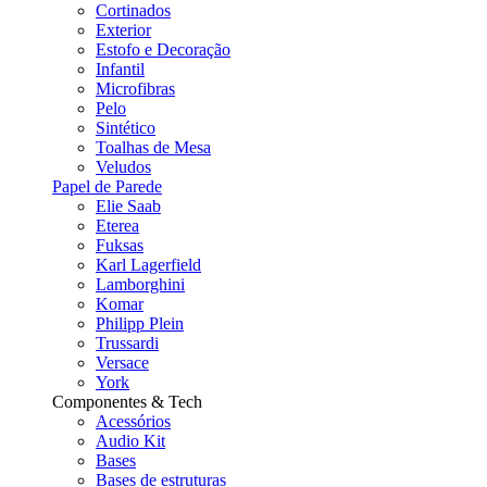
Cortinados
Exterior
Estofo e Decoração
Infantil
Microfibras
Pelo
Sintético
Toalhas de Mesa
Veludos
Papel de Parede
Elie Saab
Eterea
Fuksas
Karl Lagerfield
Lamborghini
Komar
Philipp Plein
Trussardi
Versace
York
Componentes & Tech
Acessórios
Audio Kit
Bases
Bases de estruturas