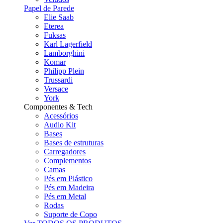
Papel de Parede
Elie Saab
Eterea
Fuksas
Karl Lagerfield
Lamborghini
Komar
Philipp Plein
Trussardi
Versace
York
Componentes & Tech
Acessórios
Audio Kit
Bases
Bases de estruturas
Carregadores
Complementos
Camas
Pés em Plástico
Pés em Madeira
Pés em Metal
Rodas
Suporte de Copo