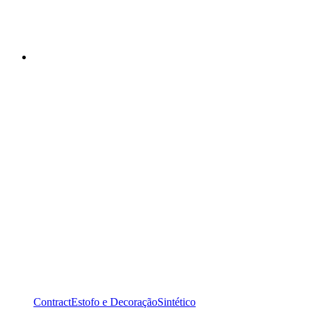
Contract
Estofo e Decoração
Sintético