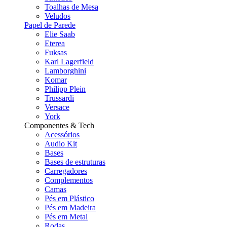
Toalhas de Mesa
Veludos
Papel de Parede
Elie Saab
Eterea
Fuksas
Karl Lagerfield
Lamborghini
Komar
Philipp Plein
Trussardi
Versace
York
Componentes & Tech
Acessórios
Audio Kit
Bases
Bases de estruturas
Carregadores
Complementos
Camas
Pés em Plástico
Pés em Madeira
Pés em Metal
Rodas