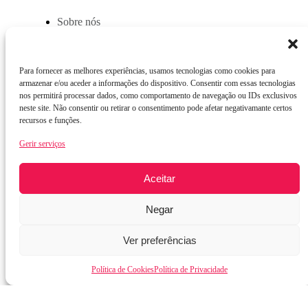
Sobre nós
Produtos
Contactos
Para fornecer as melhores experiências, usamos tecnologias como cookies para
armazenar e/ou aceder a informações do dispositivo. Consentir com essas tecnologias
nos permitirá processar dados, como comportamento de navegação ou IDs exclusivos
neste site. Não consentir ou retirar o consentimento pode afetar negativamante certos
Informações
recursos e funções.
Gerir serviços
Política de Privacidade
Termos de utilização
Aceitar
Política de Cookies
Negar
Ver preferências
Política de Cookies
Política de Privacidade