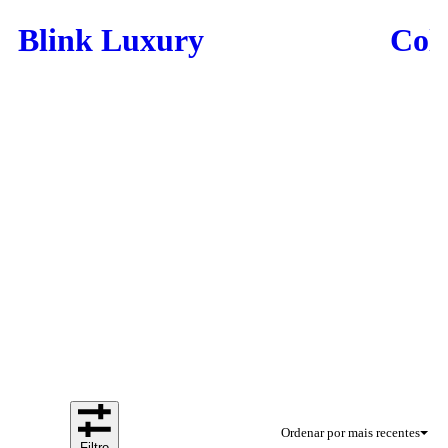
Blink Luxury
Colo
Ordenar por mais recentes
Filtro