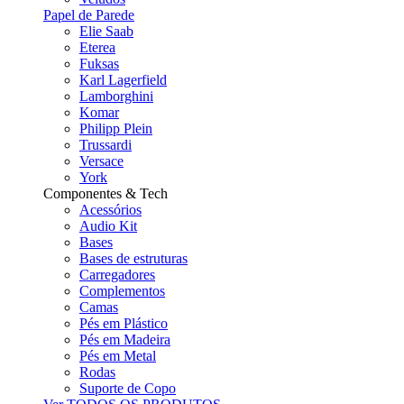
Papel de Parede
Elie Saab
Eterea
Fuksas
Karl Lagerfield
Lamborghini
Komar
Philipp Plein
Trussardi
Versace
York
Componentes & Tech
Acessórios
Audio Kit
Bases
Bases de estruturas
Carregadores
Complementos
Camas
Pés em Plástico
Pés em Madeira
Pés em Metal
Rodas
Suporte de Copo