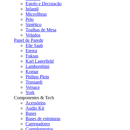
Estofo e Decoração
Infantil
Microfibras
Pelo
Sintético
Toalhas de Mesa
Veludos
Papel de Parede
Elie Saab
Eterea
Fuksas
Karl Lagerfield
Lamborghini
Komar
Philipp Plein
Trussardi
Versace
York
Componentes & Tech
Acessórios
Audio Kit
Bases
Bases de estruturas
Carregadores
Complementos