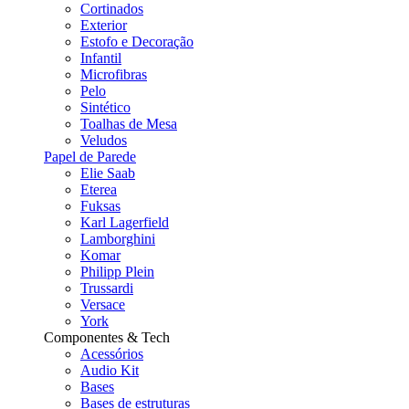
Cortinados
Exterior
Estofo e Decoração
Infantil
Microfibras
Pelo
Sintético
Toalhas de Mesa
Veludos
Papel de Parede
Elie Saab
Eterea
Fuksas
Karl Lagerfield
Lamborghini
Komar
Philipp Plein
Trussardi
Versace
York
Componentes & Tech
Acessórios
Audio Kit
Bases
Bases de estruturas