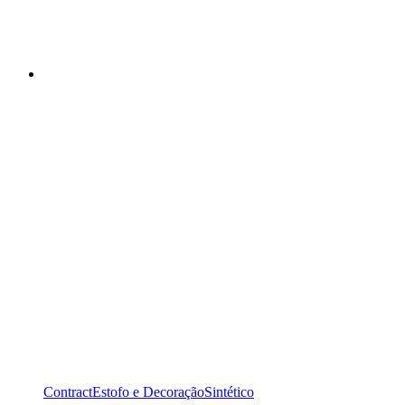
Contract
Estofo e Decoração
Sintético