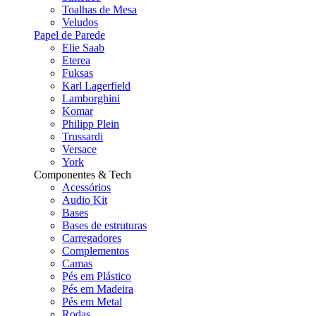
Toalhas de Mesa
Veludos
Papel de Parede
Elie Saab
Eterea
Fuksas
Karl Lagerfield
Lamborghini
Komar
Philipp Plein
Trussardi
Versace
York
Componentes & Tech
Acessórios
Audio Kit
Bases
Bases de estruturas
Carregadores
Complementos
Camas
Pés em Plástico
Pés em Madeira
Pés em Metal
Rodas