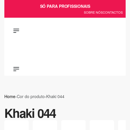
Ir
SÓ PARA PROFISSIONAIS
para
SOBRE NÓS
CONTACTOS
o
conteúdo
Home
›
Cor do produto
›
Khaki 044
Khaki 044