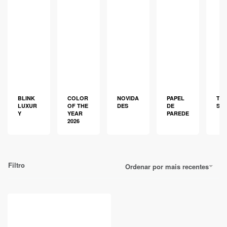
BLINK
COLOR
NOVIDA
PAPEL
TEC
LUXUR
OF THE
DES
DE
S
Y
YEAR
PAREDE
2026
Filtro
Ordenar por mais recentes