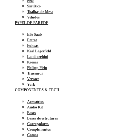
Pelo
Sintético
Toalhas de Mesa
Veludos
PAPEL DE PAREDE
Elie Saab
Eterea
Fuksas
Karl Lagerfield
Lamborghini
Komar
Philipp Plein
Trussardi
Versace
York
COMPONENTES & TECH
Acessórios
Audio Kit
Bases
Bases de estruturas
Carregadores
Complementos
Camas