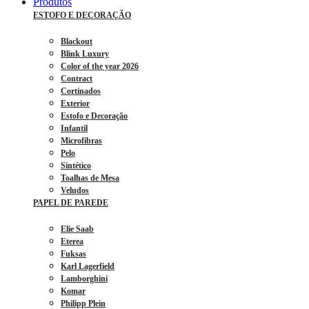
Produtos
ESTOFO E DECORAÇÃO
Blackout
Blink Luxury
Color of the year 2026
Contract
Cortinados
Exterior
Estofo e Decoração
Infantil
Microfibras
Pelo
Sintético
Toalhas de Mesa
Veludos
PAPEL DE PAREDE
Elie Saab
Eterea
Fuksas
Karl Lagerfield
Lamborghini
Komar
Philipp Plein