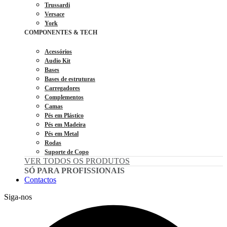
Trussardi
Versace
York
COMPONENTES & TECH
Acessórios
Audio Kit
Bases
Bases de estruturas
Carregadores
Complementos
Camas
Pés em Plástico
Pés em Madeira
Pés em Metal
Rodas
Suporte de Copo
VER TODOS OS PRODUTOS
SÓ PARA PROFISSIONAIS
Contactos
Siga-nos