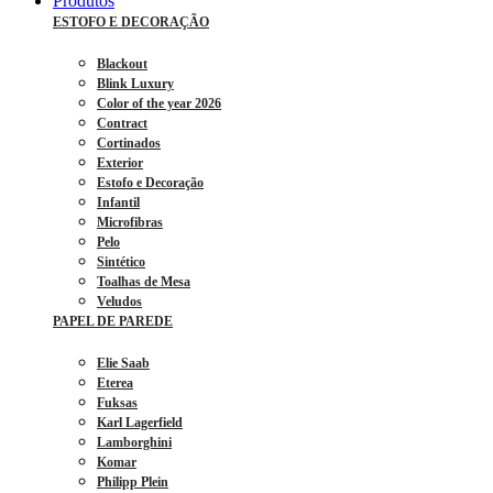
Produtos
ESTOFO E DECORAÇÃO
Blackout
Blink Luxury
Color of the year 2026
Contract
Cortinados
Exterior
Estofo e Decoração
Infantil
Microfibras
Pelo
Sintético
Toalhas de Mesa
Veludos
PAPEL DE PAREDE
Elie Saab
Eterea
Fuksas
Karl Lagerfield
Lamborghini
Komar
Philipp Plein