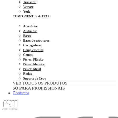
Trussardi
Versace
York
COMPONENTES & TECH
Acessórios
Audio Kit
Bases
Bases de estruturas
Carregadores
Complementos
Camas
Pés em Plástico
Pés em Madeira
Pés em Metal
Rodas
Suporte de Copo
VER TODOS OS PRODUTOS
SÓ PARA PROFISSIONAIS
Contactos