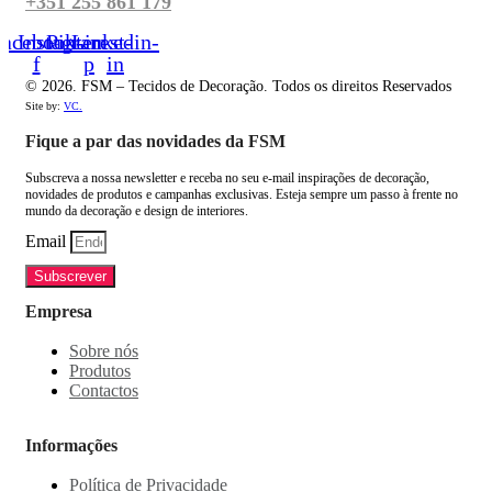
+351 255 861 179
acebook-
Instagram
Pinterest-
Linkedin-
f
p
in
© 2026. FSM – Tecidos de Decoração. Todos os direitos Reservados
Site by:
VC.
Fique a par das novidades da FSM
Subscreva a nossa newsletter e receba no seu e-mail inspirações de decoração,
novidades de produtos e campanhas exclusivas. Esteja sempre um passo à frente no
mundo da decoração e design de interiores.
Email
Subscrever
Empresa
Sobre nós
Produtos
Contactos
Informações
Política de Privacidade