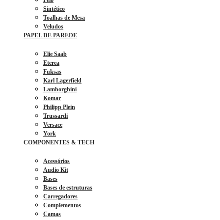
Pelo
Sintético
Toalhas de Mesa
Veludos
PAPEL DE PAREDE
Elie Saab
Eterea
Fuksas
Karl Lagerfield
Lamborghini
Komar
Philipp Plein
Trussardi
Versace
York
COMPONENTES & TECH
Acessórios
Audio Kit
Bases
Bases de estruturas
Carregadores
Complementos
Camas