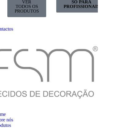
VER
SÓ PARA
TODOS OS
PROFISSIONAIS
PRODUTOS
ntactos
me
bre nós
odutos