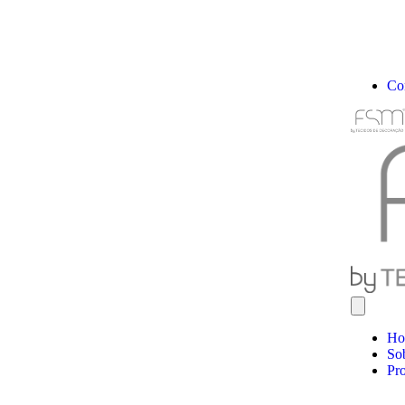
Co
Ho
So
Pr