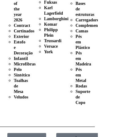
Fuksas
of
Bases
Karl
the
de
Lagerfield
year
estruturas
Lamborghini
2026
Carregadores
Komar
Contract
Complementos
Philipp
Cortinados
Camas
Plein
Exterior
Pés
Trussardi
Estofo
em
Versace
e
Plástico
York
Decoração
Pés
Infantil
em
Microfibras
Madeira
Pelo
Pés
Sintético
em
Toalhas
Metal
de
Rodas
Mesa
Suporte
Veludos
de
Copo