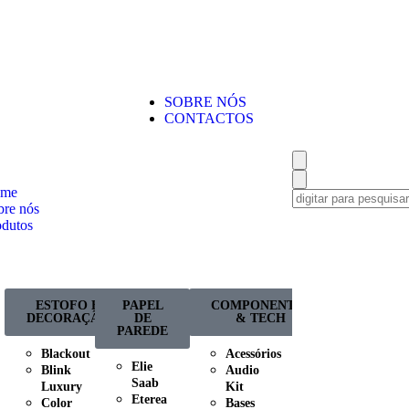
SOBRE NÓS
CONTACTOS
me
bre nós
odutos
ESTOFO E
PAPEL
COMPONENTES
DECORAÇÃO
DE
& TECH
PAREDE
Blackout
Acessórios
Elie
Blink
Audio
Saab
Luxury
Kit
Eterea
Color
Bases