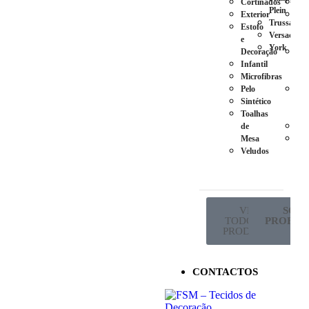
Cortinados
Ca
Plein
Exterior
Pés
Trussardi
Estofo
em
Versace
e
Plá
York
Decoração
Pés
Infantil
em
Microfibras
Ma
Pelo
Pés
Sintético
em
Toalhas
Met
de
Ro
Mesa
Sup
Veludos
de
Co
VER
SÓ P
TODOS OS
PROFISS
PRODUTOS
CONTACTOS