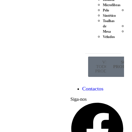
Microfibras
Ma
Pelo
Pés
Sintético
em
Toalhas
Met
de
Ro
Mesa
Sup
Veludos
de
Co
VER
SÓ P
TODOS OS
PROFISS
PRODUTOS
Contactos
Siga-nos