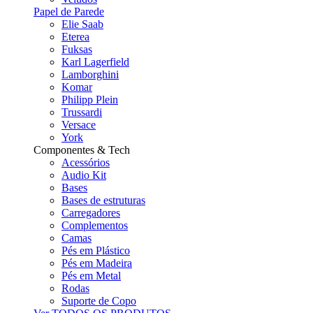
Papel de Parede
Elie Saab
Eterea
Fuksas
Karl Lagerfield
Lamborghini
Komar
Philipp Plein
Trussardi
Versace
York
Componentes & Tech
Acessórios
Audio Kit
Bases
Bases de estruturas
Carregadores
Complementos
Camas
Pés em Plástico
Pés em Madeira
Pés em Metal
Rodas
Suporte de Copo