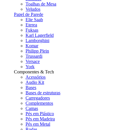
Toalhas de Mesa
Veludos
Papel de Parede
Elie Saab
Eterea
Fuksas
Karl Lagerfield
Lamborghini
Komar
Philipp Plein
Trussardi
Versace
York
Componentes & Tech
Acessórios
Audio Kit
Bases
Bases de estruturas
Carregadores
Complementos
Camas
Pés em Plástico
Pés em Madeira
Pés em Metal
Rodas