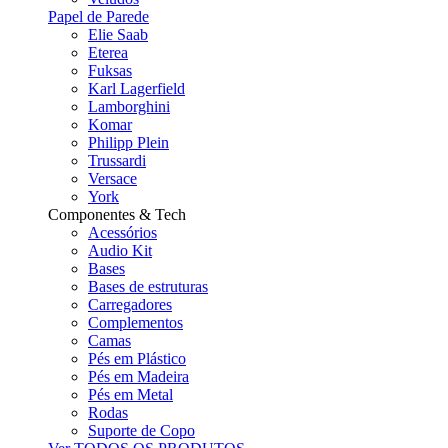
Papel de Parede
Elie Saab
Eterea
Fuksas
Karl Lagerfield
Lamborghini
Komar
Philipp Plein
Trussardi
Versace
York
Componentes & Tech
Acessórios
Audio Kit
Bases
Bases de estruturas
Carregadores
Complementos
Camas
Pés em Plástico
Pés em Madeira
Pés em Metal
Rodas
Suporte de Copo