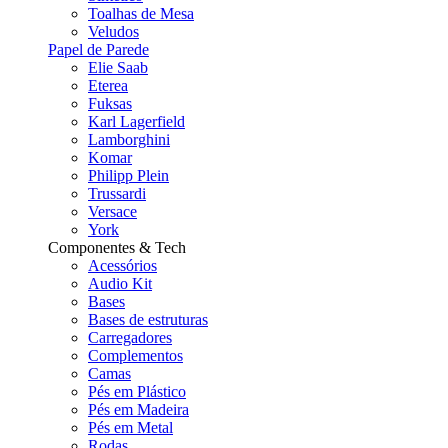
Toalhas de Mesa
Veludos
Papel de Parede
Elie Saab
Eterea
Fuksas
Karl Lagerfield
Lamborghini
Komar
Philipp Plein
Trussardi
Versace
York
Componentes & Tech
Acessórios
Audio Kit
Bases
Bases de estruturas
Carregadores
Complementos
Camas
Pés em Plástico
Pés em Madeira
Pés em Metal
Rodas