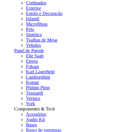
Cortinados
Exterior
Estofo e Decoração
Infantil
Microfibras
Pelo
Sintético
Toalhas de Mesa
Veludos
Papel de Parede
Elie Saab
Eterea
Fuksas
Karl Lagerfield
Lamborghini
Komar
Philipp Plein
Trussardi
Versace
York
Componentes & Tech
Acessórios
Audio Kit
Bases
Bases de estruturas