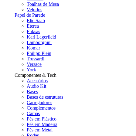
Toalhas de Mesa
Veludos
Papel de Parede
Elie Saab
Eterea
Fuksas
Karl Lagerfield
Lamborghini
Komar
Philipp Plein
Trussardi
Versace
York
Componentes & Tech
Acessórios
Audio Kit
Bases
Bases de estruturas
Carregadores
Complementos
Camas
Pés em Plástico
Pés em Madeira
Pés em Metal
Rodas