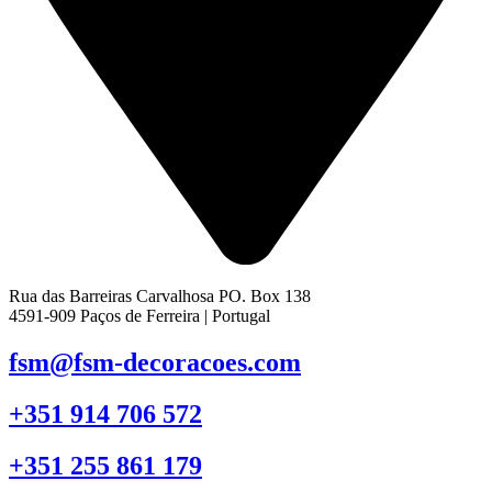
Rua das Barreiras Carvalhosa PO. Box 138
4591-909 Paços de Ferreira | Portugal
fsm@fsm-decoracoes.com
+351 914 706 572
+351 255 861 179