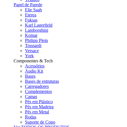
Papel de Parede
Elie Saab
Eterea
Fuksas
Karl Lagerfield
Lamborghini
Komar
Philipp Plein
Trussardi
Versace
York
Componentes & Tech
Acessórios
Audio Kit
Bases
Bases de estruturas
Carregadores
Complementos
Camas
Pés em Plástico
Pés em Madeira
Pés em Metal
Rodas
Suporte de Copo