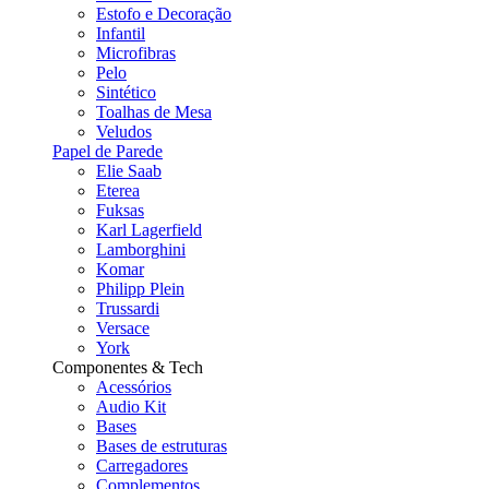
Estofo e Decoração
Infantil
Microfibras
Pelo
Sintético
Toalhas de Mesa
Veludos
Papel de Parede
Elie Saab
Eterea
Fuksas
Karl Lagerfield
Lamborghini
Komar
Philipp Plein
Trussardi
Versace
York
Componentes & Tech
Acessórios
Audio Kit
Bases
Bases de estruturas
Carregadores
Complementos