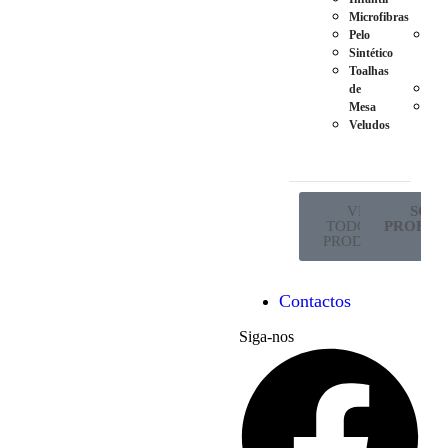
Microfibras
Ma
Pelo
Pés
Sintético
em
Toalhas
Met
de
Ro
Mesa
Sup
Veludos
de
Co
VER
SÓ P
TODOS OS
PROFISS
PRODUTOS
Contactos
Siga-nos