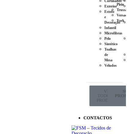
Cortinados
Ca
Plein
Exterior
Pés
Trussardi
Estofo
em
Versace
e
Plá
York
Decoração
Pés
Infantil
em
Microfibras
Ma
Pelo
Pés
Sintético
em
Toalhas
Met
de
Ro
Mesa
Sup
Veludos
de
Co
VER
SÓ P
TODOS OS
PROFISS
PRODUTOS
CONTACTOS