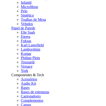
Infantil
Microfibras
Pelo
Sintético
Toalhas de Mesa
Veludos
Papel de Parede
Elie Saab
Eterea
Fuksas
Karl Lagerfield
Lamborghini
Komar
Philipp Plein
Trussardi
Versace
York
Componentes & Tech
Acessórios
Audio Kit
Bases
Bases de estruturas
Carregadores
Complementos
Camas