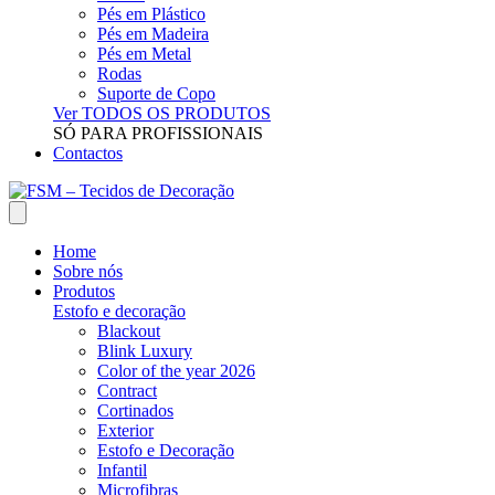
Pés em Plástico
Pés em Madeira
Pés em Metal
Rodas
Suporte de Copo
Ver TODOS OS PRODUTOS
SÓ PARA PROFISSIONAIS
Contactos
Home
Sobre nós
Produtos
Estofo e decoração
Blackout
Blink Luxury
Color of the year 2026
Contract
Cortinados
Exterior
Estofo e Decoração
Infantil
Microfibras