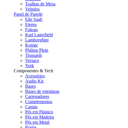
Toalhas de Mesa
Veludos
Papel de Parede
Elie Saab
Eterea
Fuksas
Karl Lagerfield
Lamborghini
Komar
Philipp Plein
Trussardi
Versace
York
Componentes & Tech
Acessórios
Audio Kit
Bases
Bases de estruturas
Carregadores
Complementos
Camas
Pés em Plástico
Pés em Madeira
Pés em Metal
Rodas