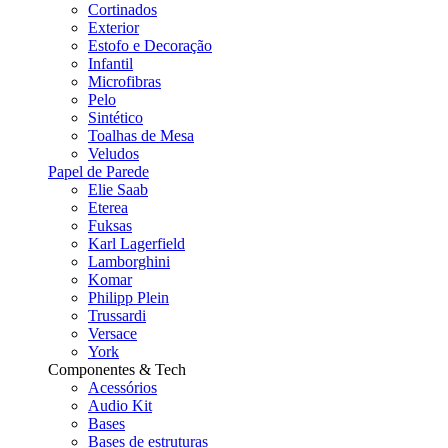
Cortinados
Exterior
Estofo e Decoração
Infantil
Microfibras
Pelo
Sintético
Toalhas de Mesa
Veludos
Papel de Parede
Elie Saab
Eterea
Fuksas
Karl Lagerfield
Lamborghini
Komar
Philipp Plein
Trussardi
Versace
York
Componentes & Tech
Acessórios
Audio Kit
Bases
Bases de estruturas