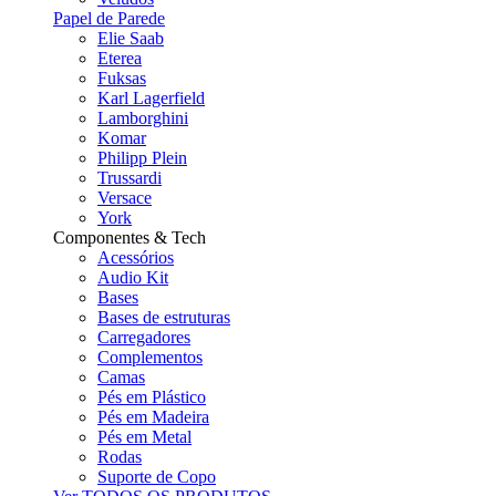
Papel de Parede
Elie Saab
Eterea
Fuksas
Karl Lagerfield
Lamborghini
Komar
Philipp Plein
Trussardi
Versace
York
Componentes & Tech
Acessórios
Audio Kit
Bases
Bases de estruturas
Carregadores
Complementos
Camas
Pés em Plástico
Pés em Madeira
Pés em Metal
Rodas
Suporte de Copo