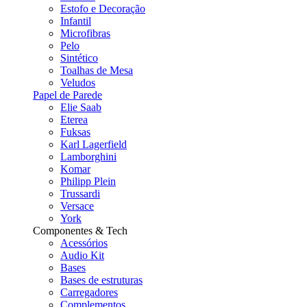
Estofo e Decoração
Infantil
Microfibras
Pelo
Sintético
Toalhas de Mesa
Veludos
Papel de Parede
Elie Saab
Eterea
Fuksas
Karl Lagerfield
Lamborghini
Komar
Philipp Plein
Trussardi
Versace
York
Componentes & Tech
Acessórios
Audio Kit
Bases
Bases de estruturas
Carregadores
Complementos