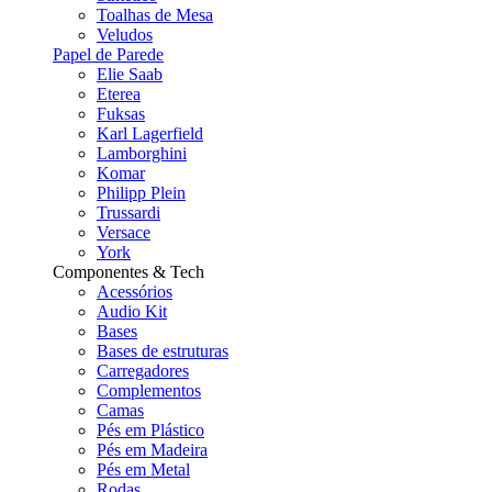
Toalhas de Mesa
Veludos
Papel de Parede
Elie Saab
Eterea
Fuksas
Karl Lagerfield
Lamborghini
Komar
Philipp Plein
Trussardi
Versace
York
Componentes & Tech
Acessórios
Audio Kit
Bases
Bases de estruturas
Carregadores
Complementos
Camas
Pés em Plástico
Pés em Madeira
Pés em Metal
Rodas