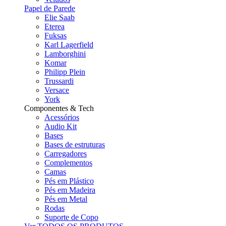
Papel de Parede
Elie Saab
Eterea
Fuksas
Karl Lagerfield
Lamborghini
Komar
Philipp Plein
Trussardi
Versace
York
Componentes & Tech
Acessórios
Audio Kit
Bases
Bases de estruturas
Carregadores
Complementos
Camas
Pés em Plástico
Pés em Madeira
Pés em Metal
Rodas
Suporte de Copo