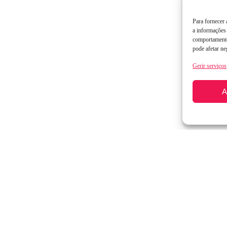
Para fornecer
a informações 
comportamento
pode afetar ne
Gerir serviços
A