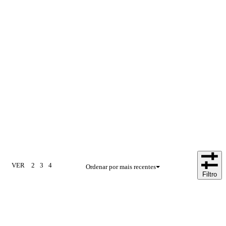
Novidades
VER
2
3
4
Ordenar por mais recentes
Filtro