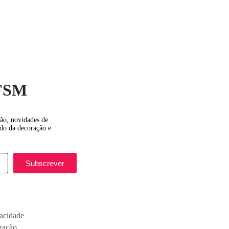
 FSM
ção, novidades de
do da decoração e
Subscrever
vacidade
ização