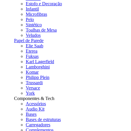
Estofo e Decoração
Infantil
Microfibras
Pelo
Sintético
Toalhas de Mesa
Veludos
Papel de Parede
Elie Saab
Eterea
Fuksas
Karl Lagerfield
Lamborghini
Komar
Philipp Plein
Trussardi
Versace
York
Componentes & Tech
Acessórios
Audio Kit
Bases
Bases de estruturas
Carregadores
Complementos