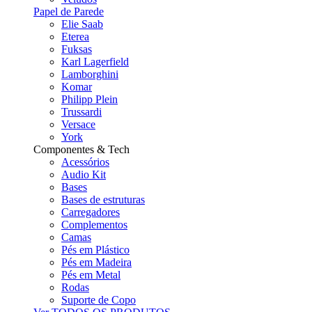
Papel de Parede
Elie Saab
Eterea
Fuksas
Karl Lagerfield
Lamborghini
Komar
Philipp Plein
Trussardi
Versace
York
Componentes & Tech
Acessórios
Audio Kit
Bases
Bases de estruturas
Carregadores
Complementos
Camas
Pés em Plástico
Pés em Madeira
Pés em Metal
Rodas
Suporte de Copo