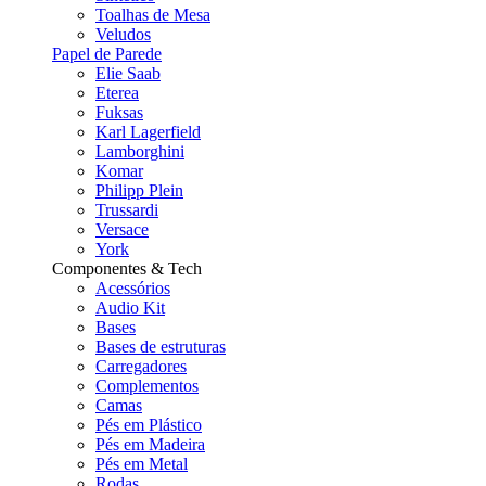
Toalhas de Mesa
Veludos
Papel de Parede
Elie Saab
Eterea
Fuksas
Karl Lagerfield
Lamborghini
Komar
Philipp Plein
Trussardi
Versace
York
Componentes & Tech
Acessórios
Audio Kit
Bases
Bases de estruturas
Carregadores
Complementos
Camas
Pés em Plástico
Pés em Madeira
Pés em Metal
Rodas