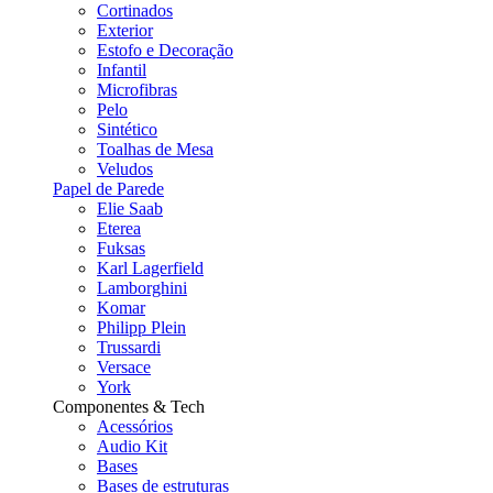
Cortinados
Exterior
Estofo e Decoração
Infantil
Microfibras
Pelo
Sintético
Toalhas de Mesa
Veludos
Papel de Parede
Elie Saab
Eterea
Fuksas
Karl Lagerfield
Lamborghini
Komar
Philipp Plein
Trussardi
Versace
York
Componentes & Tech
Acessórios
Audio Kit
Bases
Bases de estruturas