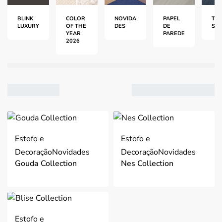
BLINK
COLOR
NOVIDA
PAPEL
TEC
LUXURY
OF THE
DES
DE
S
YEAR
PAREDE
2026
VER
2
Estofo e
Estofo e
3
Decoração
Novidades
Decoração
Novidades
4
Gouda Collection
Nes Collection
Ordenar por mais
recentes
Filtro
Estofo e