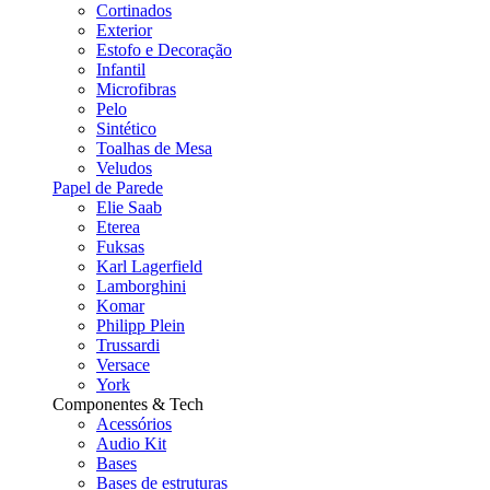
Cortinados
Exterior
Estofo e Decoração
Infantil
Microfibras
Pelo
Sintético
Toalhas de Mesa
Veludos
Papel de Parede
Elie Saab
Eterea
Fuksas
Karl Lagerfield
Lamborghini
Komar
Philipp Plein
Trussardi
Versace
York
Componentes & Tech
Acessórios
Audio Kit
Bases
Bases de estruturas