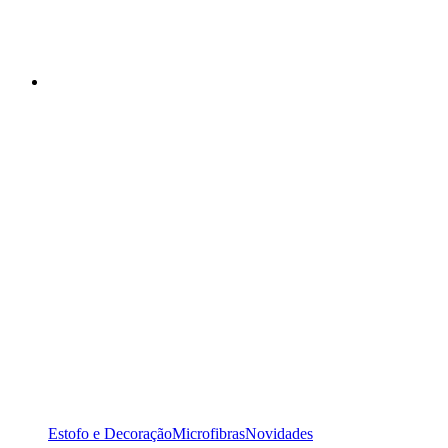
Estofo e Decoração
Microfibras
Novidades