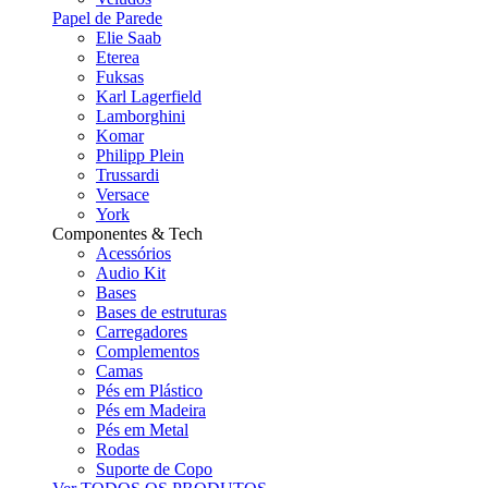
Papel de Parede
Elie Saab
Eterea
Fuksas
Karl Lagerfield
Lamborghini
Komar
Philipp Plein
Trussardi
Versace
York
Componentes & Tech
Acessórios
Audio Kit
Bases
Bases de estruturas
Carregadores
Complementos
Camas
Pés em Plástico
Pés em Madeira
Pés em Metal
Rodas
Suporte de Copo