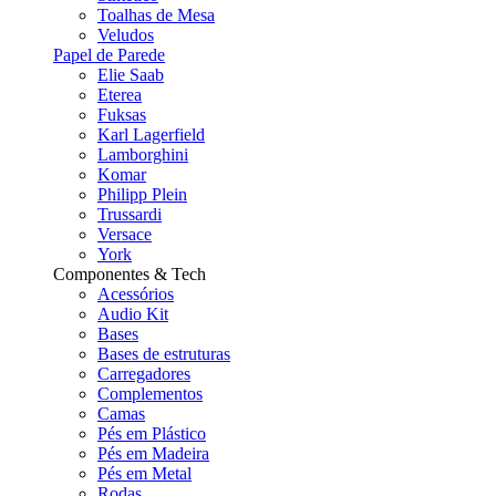
Toalhas de Mesa
Veludos
Papel de Parede
Elie Saab
Eterea
Fuksas
Karl Lagerfield
Lamborghini
Komar
Philipp Plein
Trussardi
Versace
York
Componentes & Tech
Acessórios
Audio Kit
Bases
Bases de estruturas
Carregadores
Complementos
Camas
Pés em Plástico
Pés em Madeira
Pés em Metal
Rodas