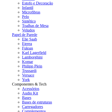
Estofo e Decoração
Infantil
Microfibras
Pelo
Sintético
Toalhas de Mesa
Veludos
Papel de Parede
Elie Saab
Eterea
Fuksas
Karl Lagerfield
Lamborghini
Komar
Philipp Plein
Trussardi
Versace
York
Componentes & Tech
Acessórios
Audio Kit
Bases
Bases de estruturas
Carregadores
Complementos