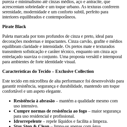
pureza e minimalismo até cinzas médios, aço e antracite, que
acrescentam sobriedade e um toque urbano. As texturas conferem
serenidade, modernidade e um conforto subtil, perfeito para
interiores equilibrados e contemporâneos.
Pirate Black
Paleta marcada por tons profundos de cinza e preto, ideal para
decorações modernas e impactantes. Cinza carvão, grafite e médios
equilibram claridade e intensidade. Os pretos mate e texturados
transmitem sofisticação e caráter técnico, enquanto um cinza aço
entrelaçado suaviza o conjunto. Uma proposta versátil e intemporal
para ambientes de forte identidade visual.
Características do Tecido – Exclusive Collection
Este tecido em microfibra de alta performance foi desenvolvido para
garantir resistência, segurança e durabilidade, mantendo um toque
confortável e um aspeto elegante.
Resistência à abrasão
– mantém a qualidade mesmo com
uso intensivo.
Cumpre normas de resistência ao fogo
– maior segurança
para uso residencial e profissional.
Idrorrepelente
– repele líquidos e facilita a limpeza.
Stay Stop & Clean
– limpa-se apenas com água.