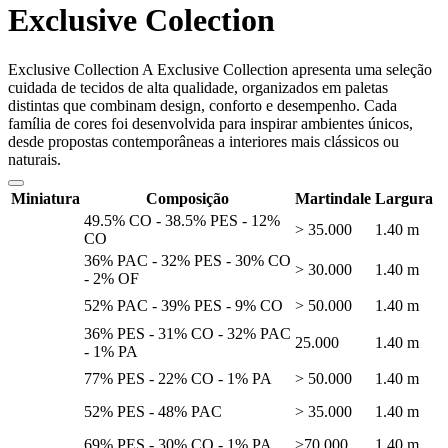
Exclusive Colection
Exclusive Collection A Exclusive Collection apresenta uma seleção
cuidada de tecidos de alta qualidade, organizados em paletas
distintas que combinam design, conforto e desempenho. Cada
família de cores foi desenvolvida para inspirar ambientes únicos,
desde propostas contemporâneas a interiores mais clássicos ou
naturais.
Miniatura
Composição
Martindale
Largura
49.5% CO - 38.5% PES - 12%
> 35.000
1.40 m
CO
36% PAC - 32% PES - 30% CO
> 30.000
1.40 m
- 2% OF
52% PAC - 39% PES - 9% CO
> 50.000
1.40 m
36% PES - 31% CO - 32% PAC
25.000
1.40 m
- 1% PA
77% PES - 22% CO - 1% PA
> 50.000
1.40 m
52% PES - 48% PAC
> 35.000
1.40 m
69% PES - 30% CO - 1% PA
>70.000
1.40 m