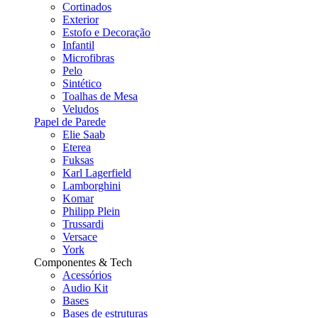
Cortinados
Exterior
Estofo e Decoração
Infantil
Microfibras
Pelo
Sintético
Toalhas de Mesa
Veludos
Papel de Parede
Elie Saab
Eterea
Fuksas
Karl Lagerfield
Lamborghini
Komar
Philipp Plein
Trussardi
Versace
York
Componentes & Tech
Acessórios
Audio Kit
Bases
Bases de estruturas