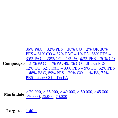
36% PAC – 32% PES – 30% CO – 2% OF
,
36%
PES – 31% CO – 32% PAC – 1% PA
,
36% PES –
35% PAC – 28% CO – 1% PA
,
42% PES – 36% CO
Composição
– 21% PAC – 1% PA
,
49.5% CO – 38.5% PES –
12% CO
,
52% PAC – 39% PES – 9% CO
,
52% PES
– 48% PAC
,
69% PES – 30% CO – 1% PA
,
77%
PES – 22% CO – 1% PA
> 30.000
,
> 35.000
,
> 40.000
,
> 50.000
,
>45.000
,
Martindale
>70.000
,
25.000
,
70.000
Largura
1.40 m