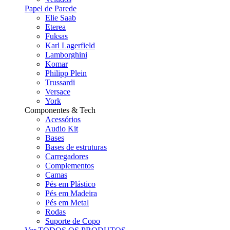
Papel de Parede
Elie Saab
Eterea
Fuksas
Karl Lagerfield
Lamborghini
Komar
Philipp Plein
Trussardi
Versace
York
Componentes & Tech
Acessórios
Audio Kit
Bases
Bases de estruturas
Carregadores
Complementos
Camas
Pés em Plástico
Pés em Madeira
Pés em Metal
Rodas
Suporte de Copo