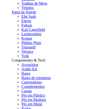
Toalhas de Mesa
Veludos
Papel de Parede
Elie Saab
Eterea
Fuksas
Karl Lagerfield
Lamborghini
Komar
Philipp Plein
Trussardi
Versace
York
Componentes & Tech
Acessórios
Audio Kit
Bases
Bases de estruturas
Carregadores
Complementos
Camas
Pés em Plástico
Pés em Madeira
Pés em Metal
Rodas