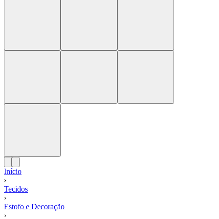
Início
›
Tecidos
›
Estofo e Decoração
›