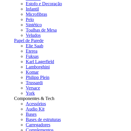
Estofo e Decoração
Infantil
Microfibras
Pelo
Sintético
Toalhas de Mesa
Veludos
Papel de Parede
Elie Saab
Eterea
Fuksas
Karl Lagerfield
Lamborghini
Komar
Philipp Plein
Trussardi
Versace
York
Componentes & Tech
Acessórios
Audio Kit
Bases
Bases de estruturas
Carregadores
Complementos