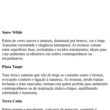
Snow White
Paleta de cores suaves e naturais, dominada por branco, cru e bege.
Transmite serenidade e elegância intemporal. As texturas variam
entre superfícies lisas, aveludadas e tecidos estruturados, ideais para
criar ambientes acolhedores em estilos contemporâneos ou
escandinavos.
Plaza Taupe
Tons terra e naturais que vão do bege ao castanho suave e bronze,
evocando conforto e ligação à natureza. As texturas, desde tramas
fechadas a telas marcadas, tornam esta paleta perfeita para ambientes
contemporâneos ou de inspiração rústico-chique, equilibrando
sobriedade e harmonia.
Terra Cotta
Paleta quente e envolvente, com tons de terracota, caramelo e