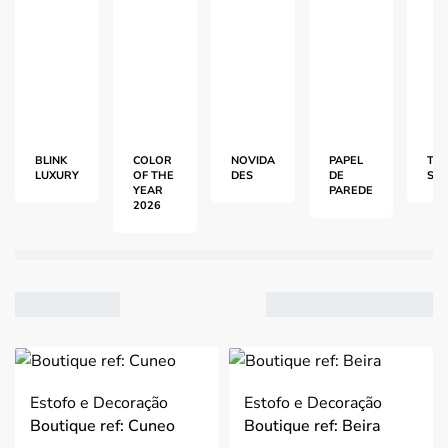
BLINK
COLOR
NOVIDA
PAPEL
TEC
LUXURY
OF THE
DES
DE
S
YEAR
PAREDE
2026
VER
2
Estofo e Decoração
Estofo e Decoração
3
Boutique ref: Cuneo
Boutique ref: Beira
4