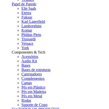
Papel de Parede
Elie Saab
Eterea
Fuksas
Karl Lagerfield
Lamborghini
Komar
Philipp Plein
Trussardi
Versace
York
Componentes & Tech
Acessórios
Audio Kit
Bases
Bases de estruturas
Carregadores
Complementos
Camas
Pés em Plástico
Pés em Madeira
Pés em Metal
Rodas
Suporte de Copo