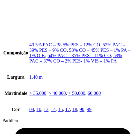
49.5% PAC – 38.5% PES – 12% CO
,
52% PAC –
39% PES – 9% CO
,
53% CO – 45% PES – 1% PA –
Composição
1% O.F.
,
54% PAC – 35% PES – 11% CO
,
59%
PAC – 37% CO – 2% PES- 1% VIS – 1% PA
Largura
1.40 m
Martindale
> 35.000
,
> 40.000
,
> 50.000
,
60.000
Cor
04
,
10
,
13
,
14
,
15
,
17
,
18
,
90
,
99
Partilhar