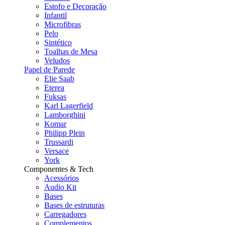
Estofo e Decoração
Infantil
Microfibras
Pelo
Sintético
Toalhas de Mesa
Veludos
Papel de Parede
Elie Saab
Eterea
Fuksas
Karl Lagerfield
Lamborghini
Komar
Philipp Plein
Trussardi
Versace
York
Componentes & Tech
Acessórios
Audio Kit
Bases
Bases de estruturas
Carregadores
Complementos