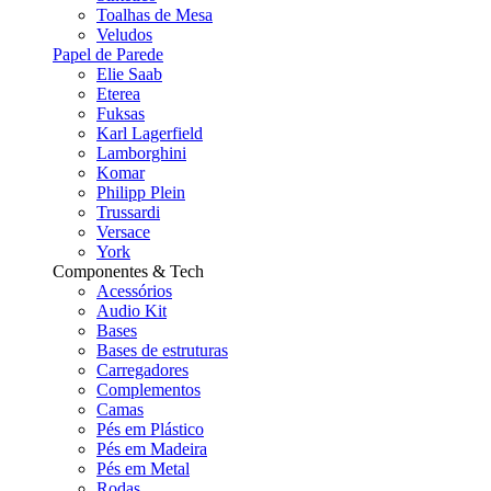
Toalhas de Mesa
Veludos
Papel de Parede
Elie Saab
Eterea
Fuksas
Karl Lagerfield
Lamborghini
Komar
Philipp Plein
Trussardi
Versace
York
Componentes & Tech
Acessórios
Audio Kit
Bases
Bases de estruturas
Carregadores
Complementos
Camas
Pés em Plástico
Pés em Madeira
Pés em Metal
Rodas