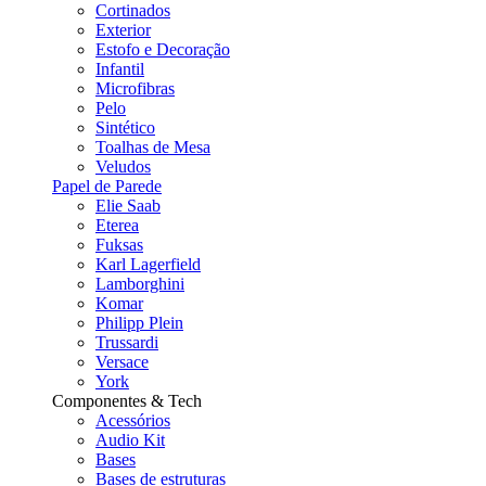
Cortinados
Exterior
Estofo e Decoração
Infantil
Microfibras
Pelo
Sintético
Toalhas de Mesa
Veludos
Papel de Parede
Elie Saab
Eterea
Fuksas
Karl Lagerfield
Lamborghini
Komar
Philipp Plein
Trussardi
Versace
York
Componentes & Tech
Acessórios
Audio Kit
Bases
Bases de estruturas