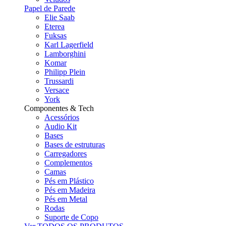
Papel de Parede
Elie Saab
Eterea
Fuksas
Karl Lagerfield
Lamborghini
Komar
Philipp Plein
Trussardi
Versace
York
Componentes & Tech
Acessórios
Audio Kit
Bases
Bases de estruturas
Carregadores
Complementos
Camas
Pés em Plástico
Pés em Madeira
Pés em Metal
Rodas
Suporte de Copo