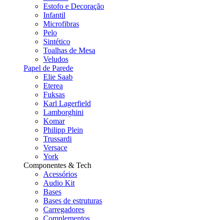
Estofo e Decoração
Infantil
Microfibras
Pelo
Sintético
Toalhas de Mesa
Veludos
Papel de Parede
Elie Saab
Eterea
Fuksas
Karl Lagerfield
Lamborghini
Komar
Philipp Plein
Trussardi
Versace
York
Componentes & Tech
Acessórios
Audio Kit
Bases
Bases de estruturas
Carregadores
Complementos