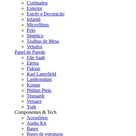
Cortinados
Exterior
Estofo e Decoração
Infantil
Microfibras
Pelo
Sintético
Toalhas de Mesa
Veludos
Papel de Parede
Elie Saab
Eterea
Fuksas
Karl Lagerfield
Lamborghini
Komar
Philipp Plein
Trussardi
Versace
York
Componentes & Tech
Acessórios
Audio Kit
Bases
Bases de estruturas