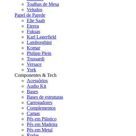
Toalhas de Mesa
Veludos
Papel de Parede
Elie Saab
Eterea
Fuksas
Karl Lagerfield
Lamborghini
Komar
Philipp Plein
Trussardi
Versace
York
Componentes & Tech
Acessórios
Audio Kit
Bases
Bases de estruturas
Carregadores
Complementos
Camas
Pés em Plástico
Pés em Madeira
Pés em Metal
Rodas