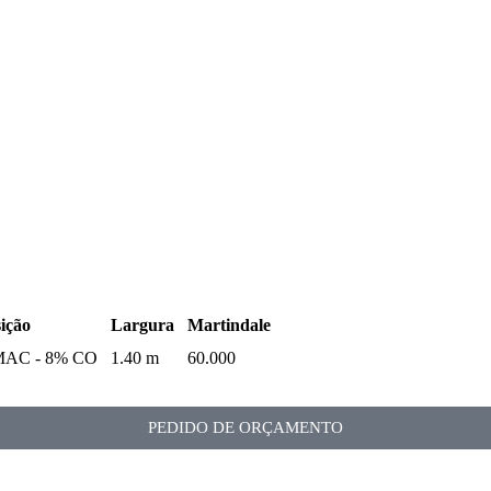
ição
Largura
Martindale
MAC - 8% CO
1.40 m
60.000
PEDIDO DE ORÇAMENTO