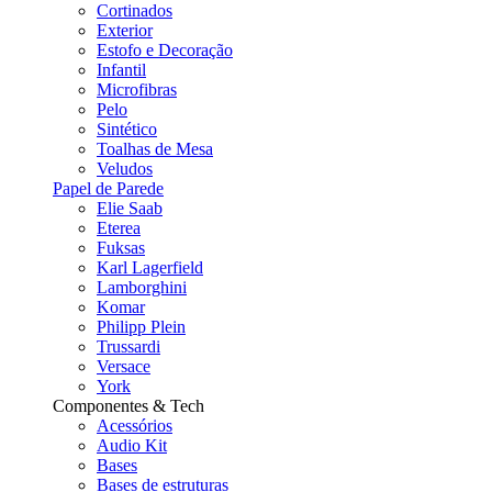
Cortinados
Exterior
Estofo e Decoração
Infantil
Microfibras
Pelo
Sintético
Toalhas de Mesa
Veludos
Papel de Parede
Elie Saab
Eterea
Fuksas
Karl Lagerfield
Lamborghini
Komar
Philipp Plein
Trussardi
Versace
York
Componentes & Tech
Acessórios
Audio Kit
Bases
Bases de estruturas