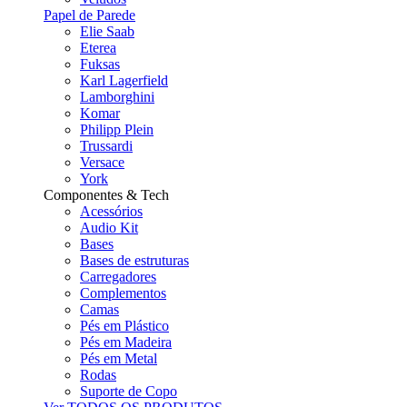
Papel de Parede
Elie Saab
Eterea
Fuksas
Karl Lagerfield
Lamborghini
Komar
Philipp Plein
Trussardi
Versace
York
Componentes & Tech
Acessórios
Audio Kit
Bases
Bases de estruturas
Carregadores
Complementos
Camas
Pés em Plástico
Pés em Madeira
Pés em Metal
Rodas
Suporte de Copo