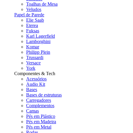
Toalhas de Mesa
Veludos
Papel de Parede
Elie Saab
Eterea
Fuksas
Karl Lagerfield
Lamborghini
Komar
Philipp Plein
Trussardi
Versace
York
Componentes & Tech
Acessórios
Audio Kit
Bases
Bases de estruturas
Carregadores
Complementos
Camas
Pés em Plástico
Pés em Madeira
Pés em Metal
Rodas