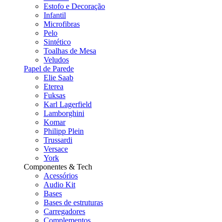
Estofo e Decoração
Infantil
Microfibras
Pelo
Sintético
Toalhas de Mesa
Veludos
Papel de Parede
Elie Saab
Eterea
Fuksas
Karl Lagerfield
Lamborghini
Komar
Philipp Plein
Trussardi
Versace
York
Componentes & Tech
Acessórios
Audio Kit
Bases
Bases de estruturas
Carregadores
Complementos