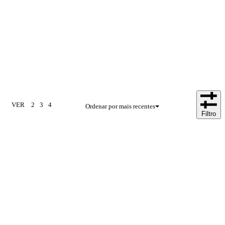
VER
2
3
4
Ordenar por mais recentes
Filtro