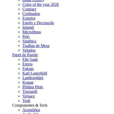
Color of the year 2026
Contract
Cortinados
Exterior
Estofo e Decoração
Infantil
Microfibras
Pelo
Sintético
Toalhas de Mesa
Veludos
Papel de Parede
Elie Saab
Eterea
Fuksas
Karl Lagerfield
Lamborghini
Komar
Philipp Plein
Trussardi
Versace
York
Componentes & Tech
Acessórios