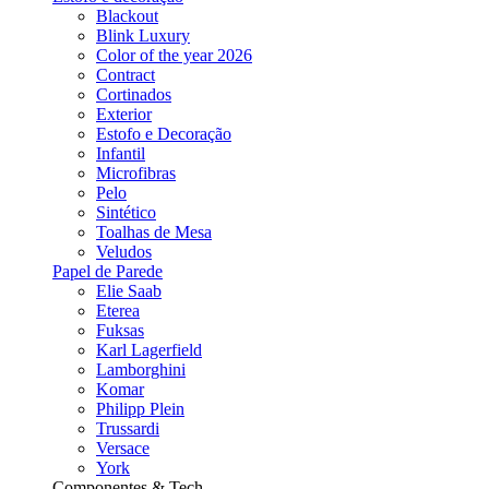
Blackout
Blink Luxury
Color of the year 2026
Contract
Cortinados
Exterior
Estofo e Decoração
Infantil
Microfibras
Pelo
Sintético
Toalhas de Mesa
Veludos
Papel de Parede
Elie Saab
Eterea
Fuksas
Karl Lagerfield
Lamborghini
Komar
Philipp Plein
Trussardi
Versace
York
Componentes & Tech