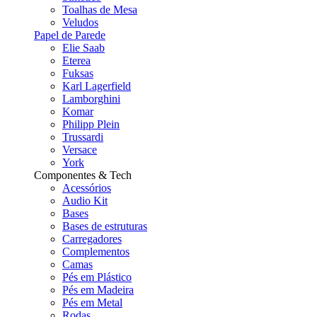
Toalhas de Mesa
Veludos
Papel de Parede
Elie Saab
Eterea
Fuksas
Karl Lagerfield
Lamborghini
Komar
Philipp Plein
Trussardi
Versace
York
Componentes & Tech
Acessórios
Audio Kit
Bases
Bases de estruturas
Carregadores
Complementos
Camas
Pés em Plástico
Pés em Madeira
Pés em Metal
Rodas