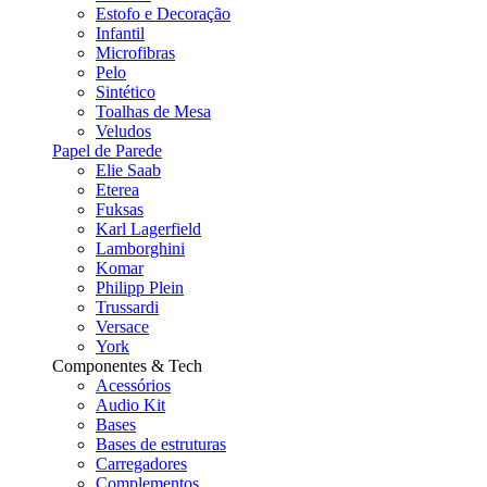
Estofo e Decoração
Infantil
Microfibras
Pelo
Sintético
Toalhas de Mesa
Veludos
Papel de Parede
Elie Saab
Eterea
Fuksas
Karl Lagerfield
Lamborghini
Komar
Philipp Plein
Trussardi
Versace
York
Componentes & Tech
Acessórios
Audio Kit
Bases
Bases de estruturas
Carregadores
Complementos