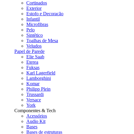
Cortinados
Exterior
Estofo e Decoração
Infantil
Microfibras
Pelo
Sintético
Toalhas de Mesa
Veludos
Papel de Parede
Elie Saab
Eterea
Fuksas
Karl Lagerfield
Lamborghini
Komar
Philipp Plein
Trussardi
Versace
York
Componentes & Tech
Acessórios
Audio Kit
Bases
Bases de estruturas