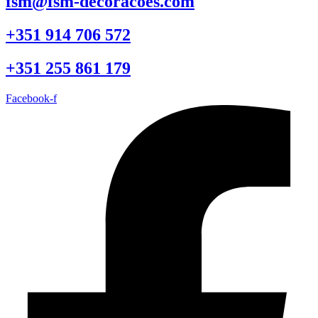
fsm@fsm-decoracoes.com
+351 914 706 572
+351 255 861 179
Facebook-f