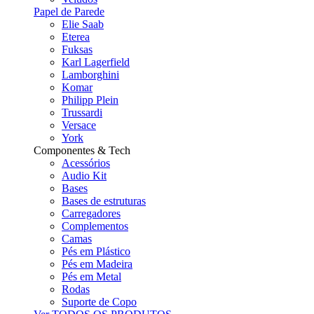
Papel de Parede
Elie Saab
Eterea
Fuksas
Karl Lagerfield
Lamborghini
Komar
Philipp Plein
Trussardi
Versace
York
Componentes & Tech
Acessórios
Audio Kit
Bases
Bases de estruturas
Carregadores
Complementos
Camas
Pés em Plástico
Pés em Madeira
Pés em Metal
Rodas
Suporte de Copo