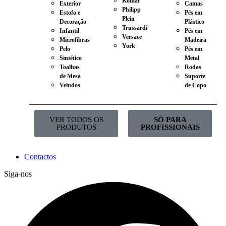
Komar
Exterior
Camas
Philipp
Estofo e
Pés em
Plein
Decoração
Plástico
Trussardi
Infantil
Pés em
Versace
Microfibras
Madeira
York
Pelo
Pés em
Sintético
Metal
Toalhas
Rodas
de Mesa
Suporte
Veludos
de Copo
VER TODOS OS
SÓ PARA
PRODUTOS
PROFISSIONAIS
Contactos
Siga-nos