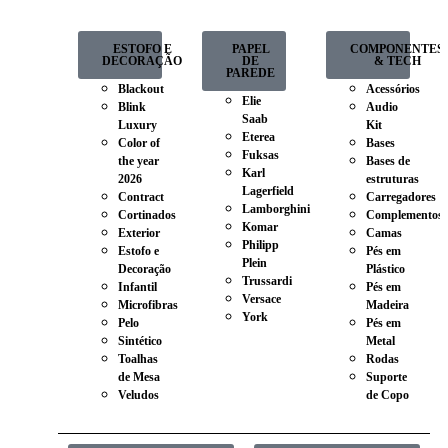
ESTOFO E
PAPEL
COMPONENTES
DECORAÇÃO
DE
& TECH
PAREDE
Blackout
Acessórios
Elie
Blink
Audio
Saab
Luxury
Kit
Eterea
Color of
Bases
Fuksas
the year
Bases de
Karl
2026
estruturas
Lagerfield
Contract
Carregadores
Lamborghini
Cortinados
Complementos
Komar
Exterior
Camas
Philipp
Estofo e
Pés em
Plein
Decoração
Plástico
Trussardi
Infantil
Pés em
Versace
Microfibras
Madeira
York
Pelo
Pés em
Sintético
Metal
Toalhas
Rodas
de Mesa
Suporte
Veludos
de Copo