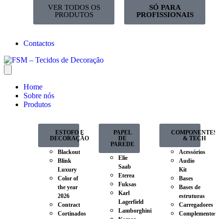
VER TODOS OS
SÓ PARA
PRODUTOS
PROFISSIONAIS
Contactos
Home
Sobre nós
Produtos
ESTOFO E
PAPEL
COMPONENTES
DECORAÇÃO
DE
& TECH
PAREDE
Blackout
Acessórios
Elie
Blink
Audio
Saab
Luxury
Kit
Eterea
Color of
Bases
Fuksas
the year
Bases de
Karl
2026
estruturas
Lagerfield
Contract
Carregadores
Lamborghini
Cortinados
Complementos