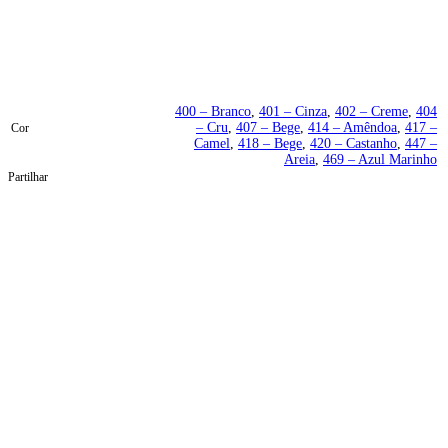
400 – Branco
,
401 – Cinza
,
402 – Creme
,
404
– Cru
,
407 – Bege
,
414 – Amêndoa
,
417 –
Cor
Camel
,
418 – Bege
,
420 – Castanho
,
447 –
Areia
,
469 – Azul Marinho
Partilhar