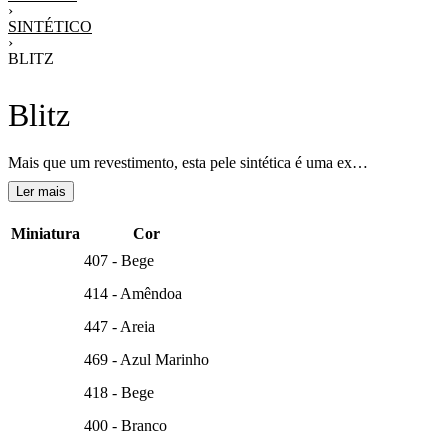
›
SINTÉTICO
›
BLITZ
Blitz
Mais que um revestimento, esta pele sintética é uma experiência tátil e visual. A sua superfície 100% silicone revela uma elegância silenciosa, onde a tecnologia traduz-se em conforto absoluto e sofisticação intemporal.
Miniatura
Cor
407 - Bege
414 - Amêndoa
447 - Areia
469 - Azul Marinho
418 - Bege
400 - Branco