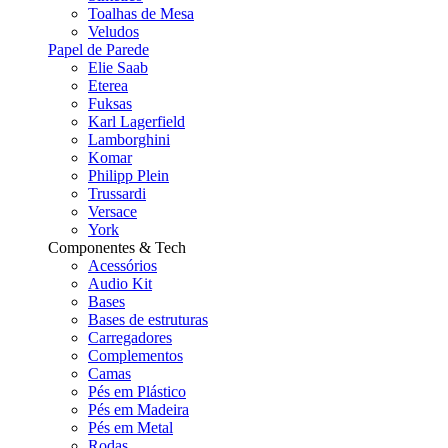
Toalhas de Mesa
Veludos
Papel de Parede
Elie Saab
Eterea
Fuksas
Karl Lagerfield
Lamborghini
Komar
Philipp Plein
Trussardi
Versace
York
Componentes & Tech
Acessórios
Audio Kit
Bases
Bases de estruturas
Carregadores
Complementos
Camas
Pés em Plástico
Pés em Madeira
Pés em Metal
Rodas