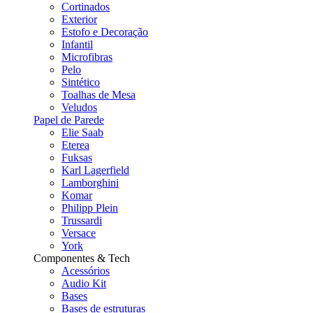
Cortinados
Exterior
Estofo e Decoração
Infantil
Microfibras
Pelo
Sintético
Toalhas de Mesa
Veludos
Papel de Parede
Elie Saab
Eterea
Fuksas
Karl Lagerfield
Lamborghini
Komar
Philipp Plein
Trussardi
Versace
York
Componentes & Tech
Acessórios
Audio Kit
Bases
Bases de estruturas