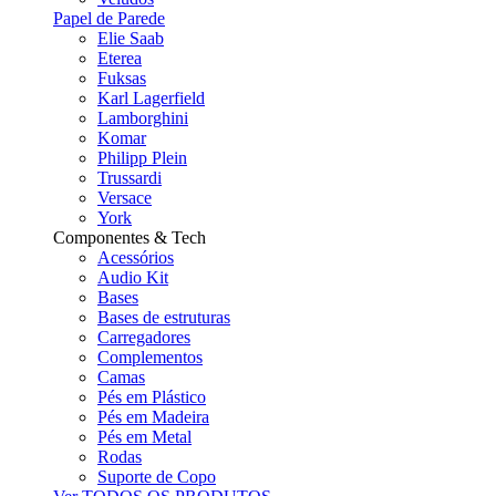
Papel de Parede
Elie Saab
Eterea
Fuksas
Karl Lagerfield
Lamborghini
Komar
Philipp Plein
Trussardi
Versace
York
Componentes & Tech
Acessórios
Audio Kit
Bases
Bases de estruturas
Carregadores
Complementos
Camas
Pés em Plástico
Pés em Madeira
Pés em Metal
Rodas
Suporte de Copo