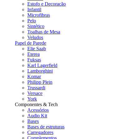
Estofo e Decoração
Infantil
Microfibras
Pelo
Sintético
Toalhas de Mesa
Veludos
Papel de Parede
Elie Saab
Eterea
Fuksas
Karl Lagerfield
Lamborghini
Komar
Philipp Plein
Trussardi
Versace
York
Componentes & Tech
Acessórios
Audio Kit
Bases
Bases de estruturas
Carregadores
Complementos