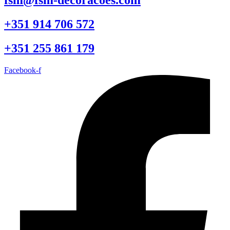
fsm@fsm-decoracoes.com
+351 914 706 572
+351 255 861 179
Facebook-f