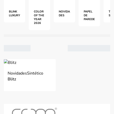
BLINK
COLOR
NOVIDA
PAPEL
TEC
LUXURY
OF THE
DES
DE
S
YEAR
PAREDE
2026
VER
2
Novidades
Sintético
3
Blitz
4
Ordenar por mais
recentes
Filtro