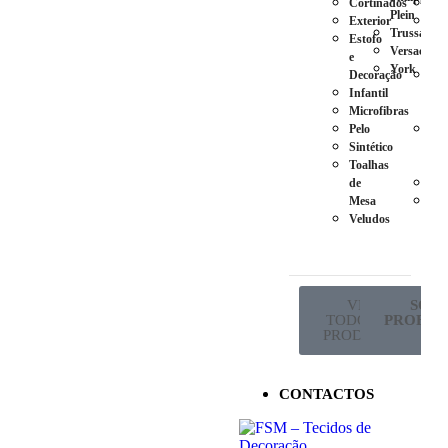
Cortinados
Ca
Plein
Exterior
Pés
Trussardi
Estofo
em
Versace
e
Plá
York
Decoração
Pés
Infantil
em
Microfibras
Ma
Pelo
Pés
Sintético
em
Toalhas
Met
de
Ro
Mesa
Sup
Veludos
de
Co
VER
SÓ P
TODOS OS
PROFISS
PRODUTOS
CONTACTOS