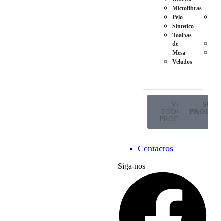
Microfibras
Ma
Pelo
Pés
Sintético
em
Toalhas
Met
de
Ro
Mesa
Sup
Veludos
de
Co
VER
SÓ P
TODOS OS
PROFISS
PRODUTOS
Contactos
Siga-nos