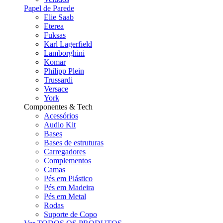
Papel de Parede
Elie Saab
Eterea
Fuksas
Karl Lagerfield
Lamborghini
Komar
Philipp Plein
Trussardi
Versace
York
Componentes & Tech
Acessórios
Audio Kit
Bases
Bases de estruturas
Carregadores
Complementos
Camas
Pés em Plástico
Pés em Madeira
Pés em Metal
Rodas
Suporte de Copo