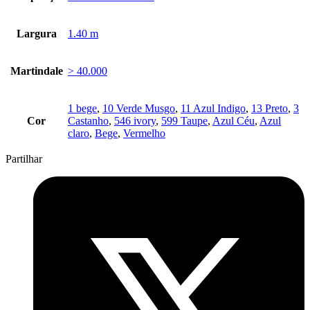
Largura
1.40 m
Martindale
> 40.000
1 bege
,
10 Verde Musgo
,
11 Azul Indigo
,
13 Preto
,
3
Cor
Castanho
,
546 ivory
,
599 Taupe
,
Azul Céu
,
Azul
claro
,
Bege
,
Vermelho
Partilhar