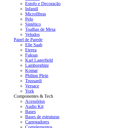
Estofo e Decoração
Infantil
Microfibras
Pelo
Sintético
Toalhas de Mesa
Veludos
Papel de Parede
Elie Saab
Eterea
Fuksas
Karl Lagerfield
Lamborghini
Komar
Philipp Plein
Trussardi
Versace
York
Componentes & Tech
Acessórios
Audio Kit
Bases
Bases de estruturas
Carregadores
Complementos