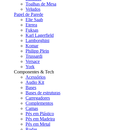
Toalhas de Mesa
Veludos
Papel de Parede
Elie Saab
Eterea
Fuksas
Karl Lagerfield
Lamborghini
Komar
Philipp Plein
Trussardi
Versace
York
Componentes & Tech
Acessórios
Audio Kit
Bases
Bases de estruturas
Carregadores
Complementos
Camas
Pés em Plástico
Pés em Madeira
Pés em Metal
Rodas