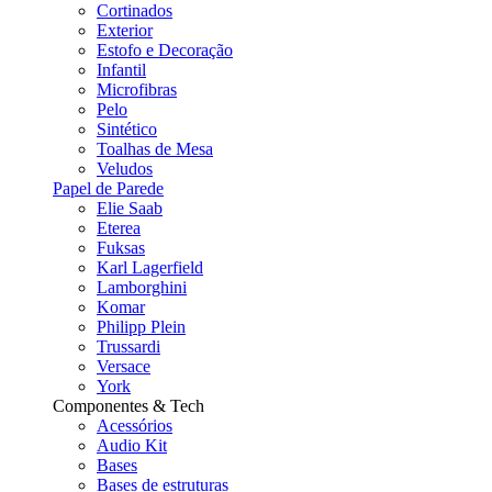
Cortinados
Exterior
Estofo e Decoração
Infantil
Microfibras
Pelo
Sintético
Toalhas de Mesa
Veludos
Papel de Parede
Elie Saab
Eterea
Fuksas
Karl Lagerfield
Lamborghini
Komar
Philipp Plein
Trussardi
Versace
York
Componentes & Tech
Acessórios
Audio Kit
Bases
Bases de estruturas