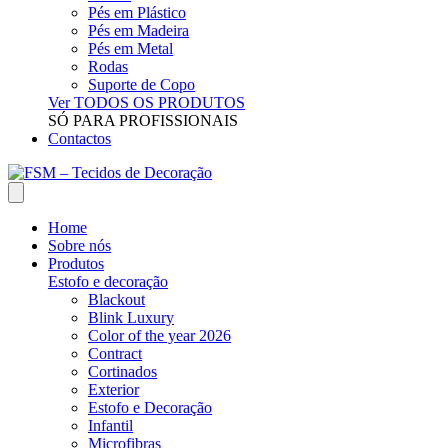
Pés em Plástico
Pés em Madeira
Pés em Metal
Rodas
Suporte de Copo
Ver TODOS OS PRODUTOS
SÓ PARA PROFISSIONAIS
Contactos
Home
Sobre nós
Produtos
Estofo e decoração
Blackout
Blink Luxury
Color of the year 2026
Contract
Cortinados
Exterior
Estofo e Decoração
Infantil
Microfibras