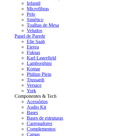
Infantil
Microfibras
Pelo
Sintético
Toalhas de Mesa
Veludos
Papel de Parede
Elie Saab
Eterea
Fuksas
Karl Lagerfield
Lamborghini
Komar
Philipp Plein
Trussardi
Versace
York
Componentes & Tech
Acessórios
Audio Kit
Bases
Bases de estruturas
Carregadores
Complementos
Camas