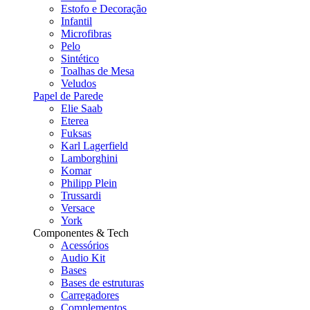
Estofo e Decoração
Infantil
Microfibras
Pelo
Sintético
Toalhas de Mesa
Veludos
Papel de Parede
Elie Saab
Eterea
Fuksas
Karl Lagerfield
Lamborghini
Komar
Philipp Plein
Trussardi
Versace
York
Componentes & Tech
Acessórios
Audio Kit
Bases
Bases de estruturas
Carregadores
Complementos