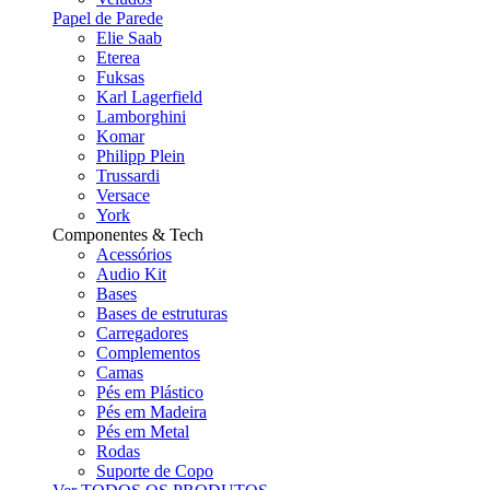
Papel de Parede
Elie Saab
Eterea
Fuksas
Karl Lagerfield
Lamborghini
Komar
Philipp Plein
Trussardi
Versace
York
Componentes & Tech
Acessórios
Audio Kit
Bases
Bases de estruturas
Carregadores
Complementos
Camas
Pés em Plástico
Pés em Madeira
Pés em Metal
Rodas
Suporte de Copo