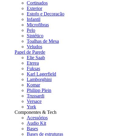
Cortinados
Exterior
Estofo e Decoração
Infantil
Microfibras
Pelo
Sintético
Toalhas de Mesa
Veludos
Papel de Parede
Elie Saab
Eterea
Fuksas
Karl Lagerfield
Lamborghini
Komar
Philipp Plein
Trussardi
Versace
York
Componentes & Tech
Acessórios
Audio Kit
Bases
Bases de estruturas