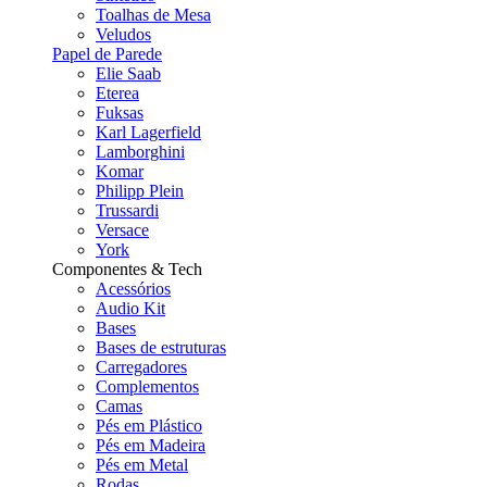
Toalhas de Mesa
Veludos
Papel de Parede
Elie Saab
Eterea
Fuksas
Karl Lagerfield
Lamborghini
Komar
Philipp Plein
Trussardi
Versace
York
Componentes & Tech
Acessórios
Audio Kit
Bases
Bases de estruturas
Carregadores
Complementos
Camas
Pés em Plástico
Pés em Madeira
Pés em Metal
Rodas