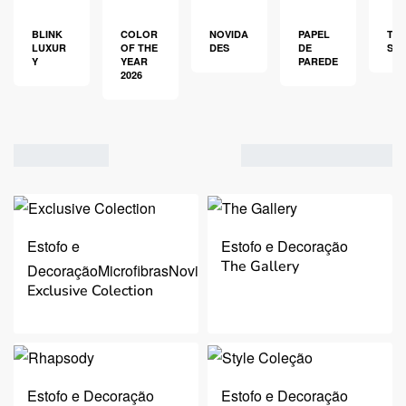
BLINK
COLOR
NOVIDA
PAPEL
TEC
LUXUR
OF THE
DES
DE
S
Y
YEAR
PAREDE
2026
VER
2
3
Estofo e
Estofo e Decoração
The Gallery
4
Decoração
Microfibras
Novidades
Exclusive Colection
Ordenar por mais
recentes
Filtro
Estofo e Decoração
Estofo e Decoração