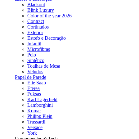
Blackout
Blink Luxury
Color of the year 2026
Contract
Cortinados
Exterior
Estofo e Decoração
Infantil
Microfibras
Pelo
Sintético
Toalhas de Mesa
Veludos
Papel de Parede
Elie Saab
Eterea
Fuksas
Karl Lagerfield
Lamborghini
Komar
Philipp Plein
Trussardi
Versace
York
Componentes & Tech