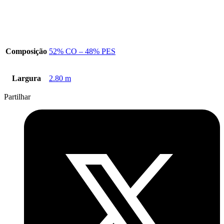
Composição
52% CO – 48% PES
Largura
2.80 m
Partilhar