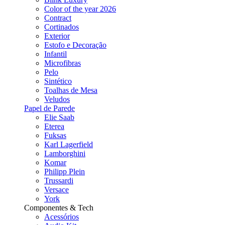
Color of the year 2026
Contract
Cortinados
Exterior
Estofo e Decoração
Infantil
Microfibras
Pelo
Sintético
Toalhas de Mesa
Veludos
Papel de Parede
Elie Saab
Eterea
Fuksas
Karl Lagerfield
Lamborghini
Komar
Philipp Plein
Trussardi
Versace
York
Componentes & Tech
Acessórios